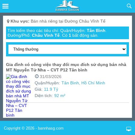
Khu vực:
Bán nhà riêng tại Đường Châu Vĩnh Tế
Tìm kiếm theo các tiêu chí: Quận/Huyện:
Tân Bình
.
Đường/Phố:
Châu Vĩnh Tế
.
Có
1
bất động sản.
Gia đình có công việc thay đổi mục đích sử dụng bán nhà
MT Nguyễn Tử Nha – CVT P12 Tân bình
31/03/2026
Quận/Huyện:
Tân Bình, Hồ Chí Minh
Giá:
11.9 Tỷ
Diện tích:
92 m²
Copyright © 2026 - bannhasg.com