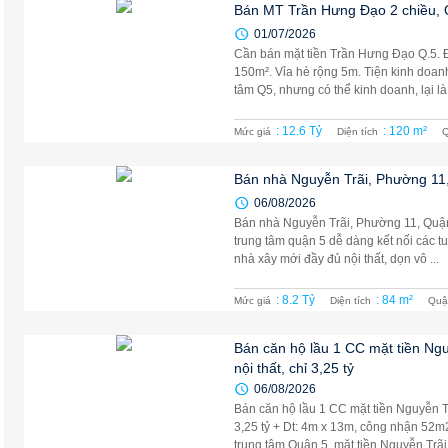
Bán MT Trần Hưng Đạo 2 chiều, Q5
01/07/2026
Cần bán mặt tiền Trần Hưng Đạo Q.5. 
150m². Vỉa hè rộng 5m. Tiện kinh doanh
tâm Q5, nhưng có thể kinh doanh, lại là m
: 12.6 Tỷ
: 120 m²
Mức giá
Diện tích
Q
Bán nhà Nguyễn Trãi, Phường 11, Q
06/08/2026
Bán nhà Nguyễn Trãi, Phường 11, Quận 5, 
trung tâm quận 5 dễ dàng kết nối các t
nhà xây mới đầy đủ nội thất, dọn vô ...
: 8.2 Tỷ
: 84 m²
Mức giá
Diện tích
Quậ
Bán căn hộ lầu 1 CC mặt tiền Ngu
nội thất, chỉ 3,25 tỷ
06/08/2026
Bán căn hộ lầu 1 CC mặt tiền Nguyễn Trã
3,25 tỷ + Dt: 4m x 13m, công nhận 52
trung tâm Quận 5, mặt tiền Nguyễn Trãi 