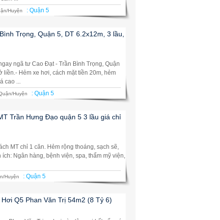
:
Quận 5
ận/Huyện
Bình Trọng, Quận 5, DT 6.2x12m, 3 lầu,
ngay ngã tư Cao Đạt - Trần Bình Trọng, Quận
i ở liền.- Hẻm xe hơi, cách mặt tiền 20m, hẻm
 cao ...
:
Quận 5
Quận/Huyện
T Trần Hưng Đạo quận 5 3 lầu giá chỉ
, cách MT chỉ 1 căn. Hẻm rộng thoáng, sạch sẽ,
n ích: Ngân hàng, bệnh viện, spa, thẩm mỹ viện,
:
Quận 5
n/Huyện
Hơi Q5 Phan Văn Trị 54m2 (8 Tỷ 6)