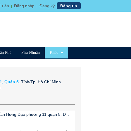
dự án
Đăng nhập
Đăng ký
Đăng tin
|
|
ân Phú
Phú Nhuận
Khác
1, Quận 5
. Tỉnh/Tp: Hồ Chí Minh.
.
rần Hưng Đạo phường 11 quận 5, DT: