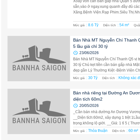
Xoay vốn cần bán gấp nhà Quận 5 đường
sẵn,vào ở ngay.xung quanh đầy đủ các
Xăng.Bệnh Viện.Rạp Phim.Siêu Thị.Nhà S
: 8.6 Tỷ
: 54 m²
Mức giá
Diện tích
Quậ
Bán Nhà MT Nguyễn Chí Thanh Q
5 lầu giá chỉ 30 tỷ
23/06/2026
Bán Nhà MT Nguyễn Chí Thanh Q5 vị t
30 tỷ Chủ kẹt tiền cần bán gấp nhà Mặ
đẹp gần Lý Thường Kiệt -Bệnh Viện Chợ
: 30 Tỷ
: Không xác đ
Mức giá
Diện tích
Bán nhà riêng tại Đường An Dư
diện tích 60m2
20/05/2026
_Cần bán nhà đường An Dương Vương,
__Diện tích:60m2, xây dựng 1 trệt 1Lầ
trọng.không lộ giới. __Giá: 1 tỉ 5 ( Thươ
: Thỏa thuận
: 60 m²
Mức giá
Diện tích