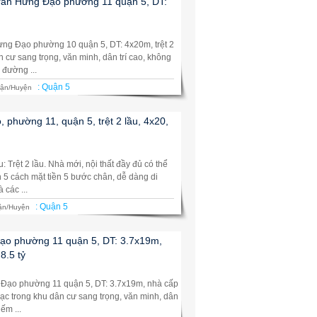
rần Hưng Đạo phường 11 quận 5, DT:
ng Đạo phường 10 quận 5, DT: 4x20m, trệt 2
ân cư sang trọng, văn minh, dân trí cao, không
đường ...
:
Quận 5
ận/Huyện
phường 11, quận 5, trệt 2 lầu, 4x20,
: Trệt 2 lầu. Nhà mới, nội thất đầy đủ có thể
ận 5 cách mặt tiền 5 bước chân, dễ dàng di
 các ...
:
Quận 5
ận/Huyện
ạo phường 11 quận 5, DT: 3.7x19m,
8.5 tỷ
Đạo phường 11 quận 5, DT: 3.7x19m, nhà cấp
a lạc trong khu dân cư sang trọng, văn minh, dân
ếm ...