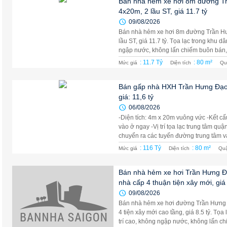
Bán nhà hẻm xe hơi 8m đường T
4x20m, 2 lầu ST, giá 11.7 tỷ
09/08/2026
Bán nhà hẻm xe hơi 8m đường Trần Hư
lầu ST, giá 11.7 tỷ. Tọa lạc trong khu d
ngập nước, không lấn chiếm buôn bán, 
: 11.7 Tỷ
: 80 m²
Mức giá
Diện tích
Qu
Bán gấp nhà HXH Trần Hưng Đạo, 
giá: 11,6 tỷ
06/08/2026
-Diện tích: 4m x 20m vuông vức -Kết cấu
vào ở ngay -Vị trí tọa lạc trung tâm qu
chuyển ra các tuyến đường trung tâm và
: 116 Tỷ
: 80 m²
Mức giá
Diện tích
Qu
Bán nhà hẻm xe hơi Trần Hưng Đ
nhà cấp 4 thuận tiện xây mới, giá 
09/08/2026
Bán nhà hẻm xe hơi đường Trần Hưng 
4 tiện xây mới cao tầng, giá 8.5 tỷ. Tọ
trí cao, không ngập nước, không lấn chi