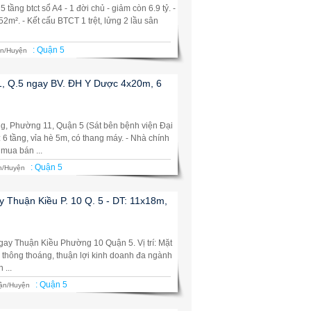
tầng btct sổ A4 - 1 đời chủ - giảm còn 6.9 tỷ. -
13m. 52m². - Kết cấu BTCT 1 trệt, lửng 2 lầu sân
:
Quận 5
n/Huyện
1, Q.5 ngay BV. ĐH Y Dược 4x20m, 6
, Phường 11, Quận 5 (Sát bên bệnh viện Đại
 6 tầng, vỉa hè 5m, có thang máy. - Nhà chính
mua bán ...
:
Quận 5
n/Huyện
y Thuận Kiều P. 10 Q. 5 - DT: 11x18m,
ay Thuận Kiều Phường 10 Quận 5. Vị trí: Mặt
ãi thông thoáng, thuận lợi kinh doanh đa ngành
 ...
:
Quận 5
ận/Huyện