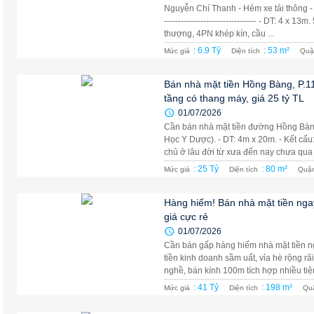
Nguyễn Chí Thanh - Hẻm xe tải thông - 5 
--------------------------------- - DT: 4 x 
thượng, 4PN khép kín, cầu ...
: 6.9 Tỷ
: 53 m²
Mức giá
Diện tích
Quậ
Bán nhà mặt tiền Hồng Bàng, P.1
tầng có thang máy, giá 25 tỷ TL
01/07/2026
Cần bán nhà mặt tiền đường Hồng Bàng
Học Y Dược). - DT: 4m x 20m. - Kết cấu:
chủ ở lâu đời từ xưa đến nay chưa qua 
: 25 Tỷ
: 80 m²
Mức giá
Diện tích
Quậ
Hàng hiếm! Bán nhà mặt tiền nga
giá cực rẻ
01/07/2026
Cần bán gấp hàng hiếm nhà mặt tiền ng
tiền kinh doanh sầm uất, vỉa hè rộng r
nghề, bán kính 100m tích hợp nhiều tiện
: 41 Tỷ
: 198 m²
Mức giá
Diện tích
Qu