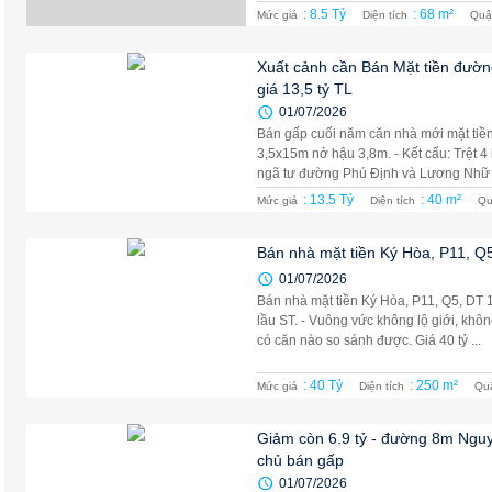
: 8.5 Tỷ
: 68 m²
Mức giá
Diện tích
Quậ
Xuất cảnh cần Bán Mặt tiền đường
giá 13,5 tỷ TL
01/07/2026
Bán gấp cuối năm căn nhà mới mặt tiền
3,5x15m nở hậu 3,8m. - Kết cấu: Trệt 4
ngã tư đường Phú Định và Lương Nhữ H
: 13.5 Tỷ
: 40 m²
Mức giá
Diện tích
Qu
Bán nhà mặt tiền Ký Hòa, P11, Q
01/07/2026
Bán nhà mặt tiền Ký Hòa, P11, Q5, DT 1
lầu ST. - Vuông vức không lộ giới, không
có căn nào so sánh được. Giá 40 tỷ ...
: 40 Tỷ
: 250 m²
Mức giá
Diện tích
Qu
Giảm còn 6.9 tỷ - đường 8m Nguyễ
chủ bán gấp
01/07/2026