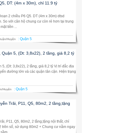
, DT: (4m x 30m), chỉ 11.9 tỷ
Đoạn 2 chiều P6 Q5. DT (4m x 30m) dtsd
. So với căn hộ chung cư còn rẻ hơn tại trung
ặt tiền ...
:
Quận 5
uận/Huyện
uận 5, (Dt: 3,8x22), 2 tầng, giá 8,2 tỷ
(Dt: 3,8x22), 2 tầng, giá 8,2 tỷ Vị trí đắc địa
uyến đường lớn và các quận lân cận. Hiện trạng
:
Quận 5
n/Huyện
yễn Trãi, P11, Q5, 80m2, 2 tầng,tặng
i, P11, Q5, 80m2, 2 tầng,tặng nội thất, chỉ
m2 trên số, sử dụng 80m2 + Chung cư nằm ngay
sầm ...