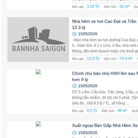
: 3.25 Tỷ
: 52 m²
Mức giá
Diện tích
Qu
Nhà hẻm xe hơi Cao Đạt và Trần 
12.3 tỷ
15/05/2026
- Bán nhà hẻm xe hơi đường Cao Đạt, 
5.- Diện tích: 6.2 x 12m, 3 lầu, nhà mớ
thông, tiện kinh doanh hoặc cho thuê giá
: 12.3 Tỷ
: 74.4 m²
Mức giá
Diện tích
Chính chủ bán nhà HXH 8m sau M
hơn 9 tỷ
15/05/2026
DT: 5 x 8m. Cấu trúc: Trệt, lửng, 3 lầu
không lấn chiếm.. Đi Q1 chỉ 5 phút. Tiệ
siêu thị.. Giá 9.3 tỷ / TL, sổ hồng ...
: 9.3 Tỷ
: 40 m²
Mức giá
Diện tích
Quậ
Xuất ngoại Bán Gấp Nhà Hẻm Xe 
15/05/2026