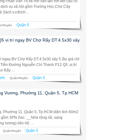
 Phan Văn Trị.xe hơi vào tận nơi.kết cấu có
 dịch vụ xã hội.gồm Trường Học,Chợ.Cây
ách.v.v.thích ...
:
Quận 5
n/Huyện
5 vị trí ngay BV Chợ Rẩy DT:4.5x30 xây
rí ngay BV Chợ Rẩy DT:4.5x30 xây 5 lầu giá chỉ
t Tiền Đường Nguyễn Chí Thanh P12 Q5 ,vị trí
 Rẩy ...
ịnh
:
Quận 5
Quận/Huyện
ơng Vương, Phường 11, Quận 5, Tp.HCM
 Phường 11, Quận 5, Tp.HCM diện tích 60m2
u gồm 3PN 2wc. __Nhà rộng rãi, sang
ng lượng) liên hệ: ...
:
Quận 5
Quận/Huyện