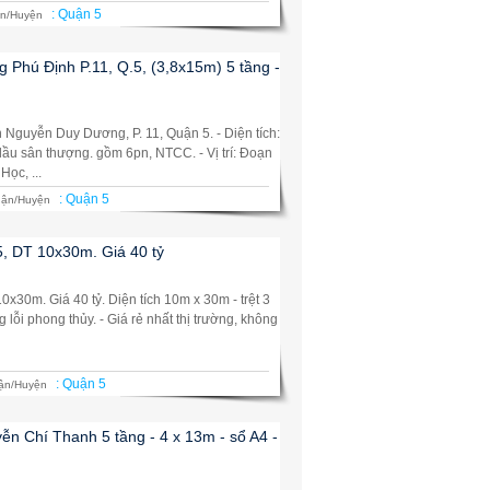
:
Quận 5
n/Huyện
 Phú Định P.11, Q.5, (3,8x15m) 5 tầng -
 Nguyễn Duy Dương, P. 11, Quận 5. - Diện tích:
 lầu sân thượng. gồm 6pn, NTCC. - Vị trí: Đoạn
ọc, ...
:
Quận 5
ận/Huyện
5, DT 10x30m. Giá 40 tỷ
0x30m. Giá 40 tỷ. Diện tích 10m x 30m - trệt 3
 lỗi phong thủy. - Giá rẻ nhất thị trường, không
:
Quận 5
ận/Huyện
n Chí Thanh 5 tầng - 4 x 13m - sổ A4 -