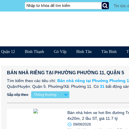
Tin tức 
Quận 12
Bình Thạnh
Gò Vấp
Bình Tân
Tân Bình
T
BÁN NHÀ RIÊNG TẠI PHƯỜNG PHƯỜNG 11, QUẬN 5
Tìm kiếm theo các tiêu chí:
Bán nhà riêng tại Phường Phường 1
Quận/Huyện: Quận 5. Phường/Xã: Phường 11.
Có
31
bất động sản
Sắp xếp theo
Thông thường
Bán nhà hẻm xe hơi 8m đường T
4x20m, 2 lầu ST, giá 11.7 tỷ
09/08/2026