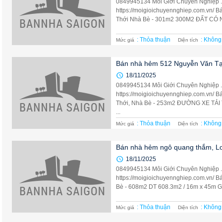
0849945134 Môi Giới Chuyên Nghiệp 
https://moigioichuyennghiep.com.vn/ 
Thới Nhà Bè - 301m2 300M2 ĐẤT CÓ N
: Thỏa thuận
: Không
Mức giá
Diện tích
Bán nhà hẻm 512 Nguyễn Văn Tạo
18/11/2025
0849945134 Môi Giới Chuyên Nghiệp 
https://moigioichuyennghiep.com.vn/ 
Thới, Nhà Bè - 253m2 ĐƯỜNG XE T
...
: Thỏa thuận
: Không
Mức giá
Diện tích
Bán nhà hẻm ngô quang thắm, L
18/11/2025
0849945134 Môi Giới Chuyên Nghiệp 
https://moigioichuyennghiep.com.vn/ 
Bè - 608m2 DT 608.3m2 / 16m x 45m Giá 
: Thỏa thuận
: Không
Mức giá
Diện tích