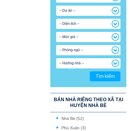
-- Dự án --
-- Diện tích --
-- Mức giá --
-- Phòng ngủ --
-- Hướng nhà --
Tìm kiếm
BÁN NHÀ RIÊNG THEO XÃ TẠI
HUYỆN NHÀ BÈ
Nhà Bè (52)
Phú Xuân (3)