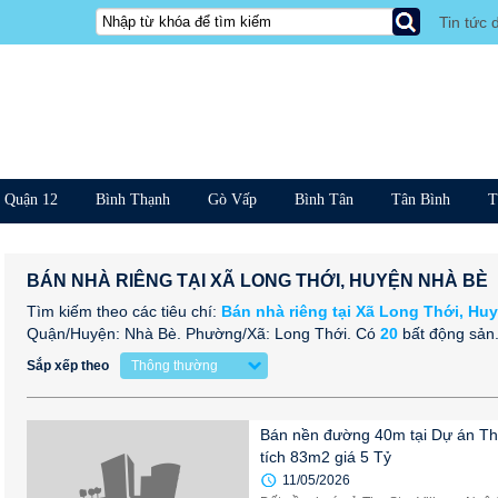
Tin tức 
Quận 12
Bình Thạnh
Gò Vấp
Bình Tân
Tân Bình
T
BÁN NHÀ RIÊNG TẠI XÃ LONG THỚI, HUYỆN NHÀ BÈ
Tìm kiếm theo các tiêu chí:
Bán nhà riêng tại Xã Long Thới, Hu
Quận/Huyện: Nhà Bè. Phường/Xã: Long Thới.
Có
20
bất động sản
Sắp xếp theo
Thông thường
Bán nền đường 40m tại Dự án The
tích 83m2 giá 5 Tỷ
11/05/2026