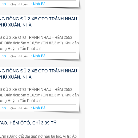
định
:
Nhà Bè
Quận/Huyện
ỜNG RỘNG ĐỦ 2 XE OTO TRÁNH NHAU
PHÚ XUÂN, NHÀ
G ĐỦ 2 XE OTO TRÁNH NHAU - HẺM 2552
iện tích: 5m x 16,5m (CN 82,3 m²). Khu dân
ờng Huỳnh Tấn Phát chỉ ...
định
:
Nhà Bè
Quận/Huyện
ỜNG RỘNG ĐỦ 2 XE OTO TRÁNH NHAU
PHÚ XUÂN, NHÀ
G ĐỦ 2 XE OTO TRÁNH NHAU - HẺM 2552
iện tích: 5m x 16,5m (CN 82,3 m²). Khu dân
ờng Huỳnh Tấn Phát chỉ ...
định
:
Nhà Bè
Quận/Huyện
ẠO, HẺM ÔTÔ, CHỈ 3.99 TỶ
m (Dáng đất đại gia) nở hậu tài lộc. Vị trí: Ấp