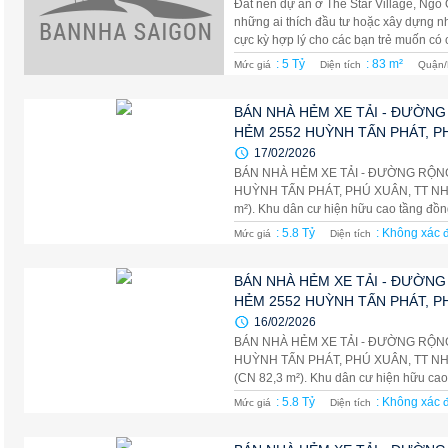
Đất nền dự án ở The Star Village, Ng
những ai thích đầu tư hoặc xây dựng nhà
cực kỳ hợp lý cho các bạn trẻ muốn có c
: 5 Tỷ
: 83 m²
Mức giá
Diện tích
Quận/
BÁN NHÀ HẺM XE TẢI - ĐƯỜNG
HẺM 2552 HUỲNH TẤN PHÁT, P
17/02/2026
BÁN NHÀ HẺM XE TẢI - ĐƯỜNG RỘNG
HUỲNH TẤN PHÁT, PHÚ XUÂN, TT NHÀ B
m²). Khu dân cư hiện hữu cao tầng đồn
: 5.8 Tỷ
: Không xác 
Mức giá
Diện tích
BÁN NHÀ HẺM XE TẢI - ĐƯỜNG
HẺM 2552 HUỲNH TẤN PHÁT, P
16/02/2026
BÁN NHÀ HẺM XE TẢI - ĐƯỜNG RỘN
HUỲNH TẤN PHÁT, PHÚ XUÂN, TT NHÀ B
(CN 82,3 m²). Khu dân cư hiện hữu cao
: 5.8 Tỷ
: Không xác 
Mức giá
Diện tích