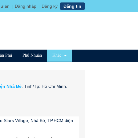
dự án
Đăng nhập
Đăng ký
Đăng tin
|
|
ân Phú
Phú Nhuận
Khác
yện Nhà Bè
. Tỉnh/Tp: Hồ Chí Minh.
.
 Stars Village, Nhà Bè, TP.HCM diện