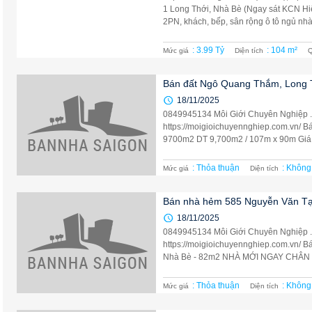
1 Long Thới, Nhà Bè (Ngay sát KCN Hi
2PN, khách, bếp, sân rộng ô tô ngủ nhà 
: 3.99 Tỷ
: 104 m²
Mức giá
Diện tích
Q
Bán đất Ngô Quang Thắm, Long 
18/11/2025
0849945134 Môi Giới Chuyên Nghiệp 
https://moigioichuyennghiep.com.vn/ 
9700m2 DT 9,700m2 / 107m x 90m Giá : 9
: Thỏa thuận
: Không
Mức giá
Diện tích
Bán nhà hẻm 585 Nguyễn Văn Tạ
18/11/2025
0849945134 Môi Giới Chuyên Nghiệp 
https://moigioichuyennghiep.com.vn/ 
Nhà Bè - 82m2 NHÀ MỚI NGAY CHÂN 
: Thỏa thuận
: Không
Mức giá
Diện tích