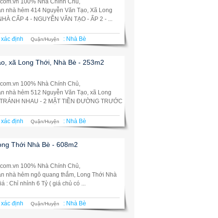
.com.vn 100% Nhà Chính Chủ,
Bán nhà hẻm 414 Nguyễn Văn Tạo, Xã Long
HÀ CẤP 4 - NGUYỄN VĂN TẠO - ẤP 2 - ...
 xác định
:
Nhà Bè
Quận/Huyện
, xã Long Thới, Nhà Bè - 253m2
.com.vn 100% Nhà Chính Chủ,
Bán nhà hẻm 512 Nguyễn Văn Tạo, xã Long
ẢI TRÁNH NHAU - 2 MẶT TIỀN ĐƯỜNG TRƯỚC
 xác định
:
Nhà Bè
Quận/Huyện
ong Thới Nhà Bè - 608m2
.com.vn 100% Nhà Chính Chủ,
Bán nhà hẻm ngô quang thắm, Long Thới Nhà
: Chỉ nhỉnh 6 Tỷ ( giá chủ có ...
 xác định
:
Nhà Bè
Quận/Huyện