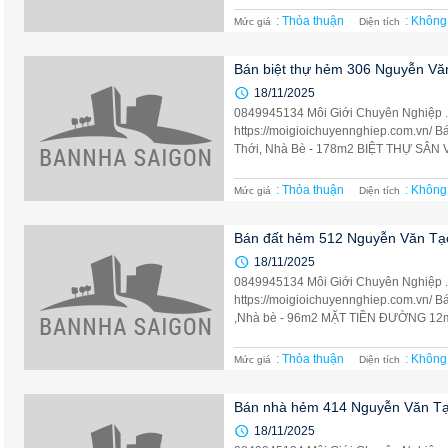
: Thỏa thuận
: Không
Mức giá
Diện tích
Bán biệt thự hẻm 306 Nguyễn Vă
18/11/2025
0849945134 Môi Giới Chuyên Nghiệp 
https://moigioichuyennghiep.com.vn/ 
Thới, Nhà Bè - 178m2 BIỆT THỰ SÂN
: Thỏa thuận
: Không
Mức giá
Diện tích
Bán đất hẻm 512 Nguyễn Văn Tạo,
18/11/2025
0849945134 Môi Giới Chuyên Nghiệp 
https://moigioichuyennghiep.com.vn/ B
,Nhà bè - 96m2 MẶT TIỀN ĐƯỜNG 12m 
: Thỏa thuận
: Không
Mức giá
Diện tích
Bán nhà hẻm 414 Nguyễn Văn Tạ
18/11/2025