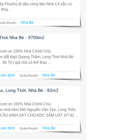
ệp Phước).đi đâu cũng tiện Nhà C4 sẵn có:
Phù ...
:
Nhà Bè
uận/Huyện
Thới Nhà Bè - 9700m2
.com.vn 100% Nhà Chính Chủ,
Bán đất Ngô Quang Thắm, Long Thới Nhà Bè -
0 Tỷ ( giá chủ có thể thay ...
 xác định
:
Nhà Bè
Quận/Huyện
o, Long Thới, Nhà Bè - 82m2
.com.vn 100% Nhà Chính Chủ,
Bán nhà hẻm 585 Nguyễn Văn Tạo, Long Thới,
CẦU KINH,SÁT CHỢ,KDC SẦM UẤT. DT 82 ...
 xác định
:
Nhà Bè
Quận/Huyện