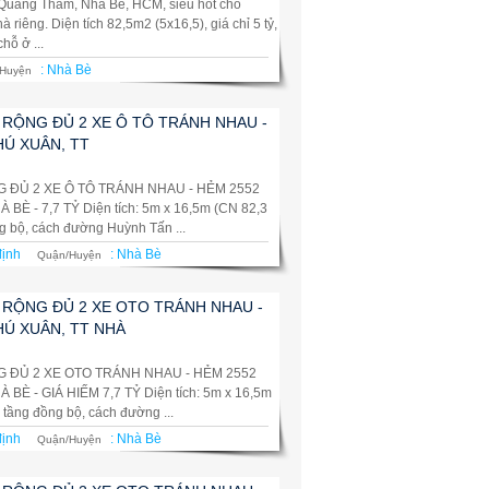
ô Quang Thắm, Nhà Bè, HCM, siêu hot cho
 riêng. Diện tích 82,5m2 (5x16,5), giá chỉ 5 tỷ,
hỗ ở ...
:
Nhà Bè
Huyện
 RỘNG ĐỦ 2 XE Ô TÔ TRÁNH NHAU -
HÚ XUÂN, TT
 ĐỦ 2 XE Ô TÔ TRÁNH NHAU - HẺM 2552
È - 7,7 TỶ Diện tích: 5m x 16,5m (CN 82,3
g bộ, cách đường Huỳnh Tấn ...
định
:
Nhà Bè
Quận/Huyện
 RỘNG ĐỦ 2 XE OTO TRÁNH NHAU -
HÚ XUÂN, TT NHÀ
G ĐỦ 2 XE OTO TRÁNH NHAU - HẺM 2552
È - GIÁ HIẾM 7,7 TỶ Diện tích: 5m x 16,5m
 tầng đồng bộ, cách đường ...
định
:
Nhà Bè
Quận/Huyện