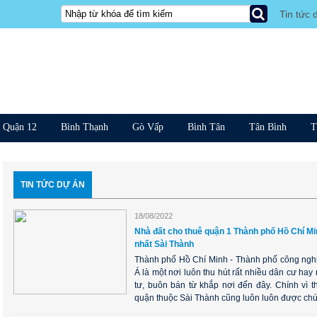
Tin tức 
Quận 12
Bình Thạnh
Gò Vấp
Bình Tân
Tân Bình
T
TIN TỨC DỰ ÁN
18/08/2022
Nhà đất cho thuê quận 1 Thành phố Hồ Chí Mi
nhất Sài Thành
Thành phố Hồ Chí Minh - Thành phố công ngh
Á là một nơi luôn thu hút rất nhiều dân cư h
tư, buôn bán từ khắp nơi đến đây. Chính vì 
quận thuộc Sài Thành cũng luôn luôn được chú ý