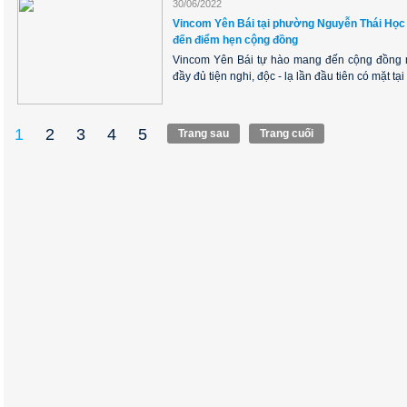
30/06/2022
Vincom Yên Bái tại phường Nguyễn Thái Học th
đến điểm hẹn cộng đồng
Vincom Yên Bái tự hào mang đến cộng đồng m
đầy đủ tiện nghi, độc - lạ lần đầu tiên có mặt tạ
1
2
3
4
5
Trang sau
Trang cuối