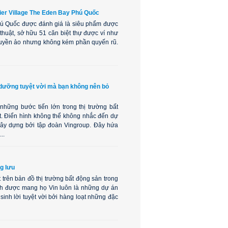
ier Village The Eden Bay Phú Quốc
hú Quốc được đánh giá là siêu phẩm được
thuật, sở hữu 51 căn biệt thự được ví như
huyền ảo nhưng không kém phần quyến rũ.
 dưỡng tuyệt vời mà bạn không nên bỏ
hững bước tiến lớn trong thị trường bất
t. Điển hình không thể không nhắc đến dự
ây dựng bởi tập đoàn Vingroup. Đây hứa
..
g lưu
trên bản đồ thị trường bất động sản trong
ình được mang họ Vin luôn là những dự án
 sinh lời tuyệt vời bởi hàng loạt những đặc