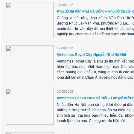
17/08/2022
Khu đô thị Văn Phú Hà Đông – khu đô thị với c
Chúng ta biết rằng, khu đô thị Văn Phú Hà 
đường Phúc La- Văn Phú, phường Phú La,… đây 
muốn đầu tư vào đây để mà thiết kế các công
nghiệp lựa chọn mua bán để đạt được các doanh
17/08/2022
Vinhomes Royal City Nguyễn Trãi Hà Nội
Vinhomes Royal City là khu đô thị mới kết hợp
hiện đại bậc nhất Việt Nam hiện nay. Các că
cách hoàng gia Châu u, xung quanh là các k
lòng đất lớn nhất Châu Á, trường học đẳng cấp .
17/08/2022
Vinhomes Ocean Park Hà Nội – Làn gió mới c
Nhắc đến Hà Nội bạn sẽ nghĩ tới điều gì đầu
những đường nét cổ kính pha lẫn sự hiện đại
tính lịch sử, trải qua bao nhiêu triều đại p
thanh lịch hào hoa. Con người Hà Nội nổi ...