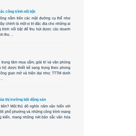
ác công trình nổi bật
Đông nằm trên các mặt đường cụ thể như
chính là một vị trí đặc địa cho những ai
 trình nổi bật để thu hút được các doanh
 thu ...
 trung tâm mua sắm, giải trí và văn phòng
n hộ được thiết kế sang trọng theo phong
hông gian mở và hiện đại như; TTTM dưới
..
ủa thị trường bất động sản
 tiên? Một thủ đô nghìn năm văn hiến với
, 36 phố phường và những công trình mang
hong kiến, mang những nét bản sắc văn hóa