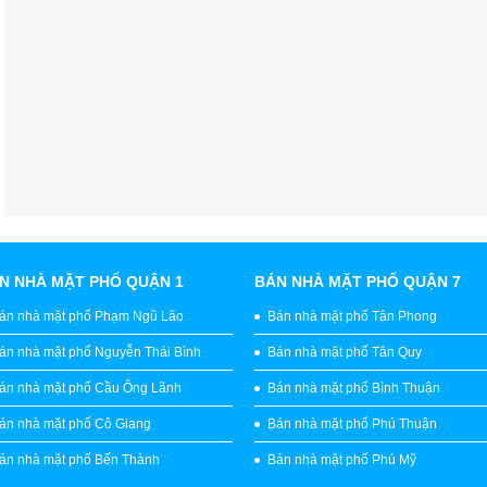
N NHÀ MẶT PHỐ QUẬN 1
BÁN NHÀ MẶT PHỐ QUẬN 7
án nhà mặt phố Phạm Ngũ Lão
Bán nhà mặt phố Tân Phong
án nhà mặt phố Nguyễn Thái Bình
Bán nhà mặt phố Tân Quy
án nhà mặt phố Cầu Ông Lãnh
Bán nhà mặt phố Bình Thuận
án nhà mặt phố Cô Giang
Bán nhà mặt phố Phú Thuận
án nhà mặt phố Bến Thành
Bán nhà mặt phố Phú Mỹ