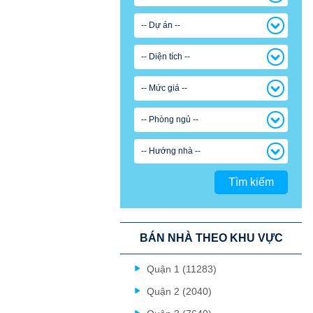
-- Dự án --
-- Diện tích --
-- Mức giá --
-- Phòng ngủ --
-- Hướng nhà --
Tìm kiếm
BÁN NHÀ THEO KHU VỰC
Quận 1 (11283)
Quận 2 (2040)