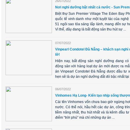
26/07/2022
Nơi nghỉ dưỡng bật nhất cả nước - Sun Prem
Biệt thự Sun Premier Village The Eden Bay P
quốc tế vinh danh như một tuyệt tác của nghệ 
51 ngôi sao tỏa sáng lấp lánh, mang đến sự 
Vì thế, đây đang là bất động sản thu hút sự ...
07/07/2022
Vinpearl Condotel Đà Nẵng – khách sạn nghỉ
lỡ!
Hiện nay, bất động sản nghỉ dưỡng đang có n
động sản với hàng loạt dự án mới được ra mắ
án Vinpearl Condotel Đà Nẵng được đầu tư x
hẹn sẽ là dự án nghỉ dưỡng đắt đỏ bậc nhất tại .
06/07/2022
Vinhomes Hạ Long- Kiến tạo nhịp sống thượn
Cái tên Vinhomes vốn chưa bao giờ ngừng hot 
nước. Có thể nói, hầu hết các dự án, công tr
tiềm năng nhất, thu hút nhất và là kênh đầu tư
điểm “trời phú” mà chỉ những dự án ...