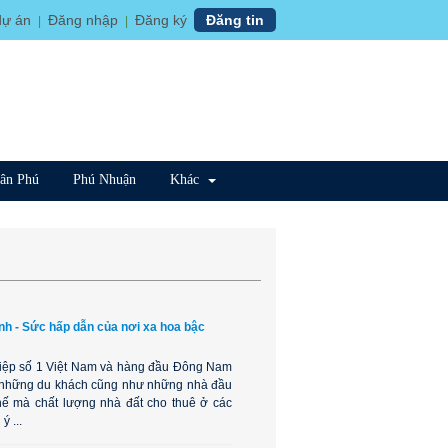
dự án
Đăng nhập
Đăng ký
Đăng tin
|
|
ân Phú
Phú Nhuận
Khác
nh - Sức hấp dẫn của nơi xa hoa bậc
iệp số 1 Việt Nam và hàng đầu Đông Nam
ay những du khách cũng như những nhà đầu
thế mà chất lượng nhà đất cho thuê ở các
 ...