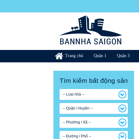
Trang chủ
Quận 1
Quận 3
Tìm kiếm bất động sản
-- Loại nhà --
-- Quận / Huyện --
-- Phường / Xã --
-- Đường / Phố --