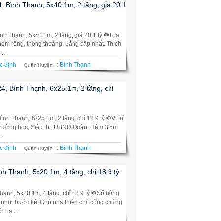
, Bình Thạnh, 5x40.1m, 2 tầng, giá 20.1
nh Thạnh, 5x40.1m, 2 tầng, giá 20.1 tỷ ☘️Tọa
m, hẻm rộng, thông thoáng, đẳng cấp nhất. Thích
..
c định
:
Bình Thạnh
Quận/Huyện
4, Bình Thạnh, 6x25.1m, 2 tầng, chỉ
h Thạnh, 6x25.1m, 2 tầng, chỉ 12.9 tỷ ☘️Vị trí
, Trường học, Siêu thị, UBND Quận. Hẻm 3.5m
..
c định
:
Bình Thạnh
Quận/Huyện
nh Thạnh, 5x20.1m, 4 tầng, chỉ 18.9 tỷ
Thạnh, 5x20.1m, 4 tầng, chỉ 18.9 tỷ ☘️Sổ hồng
 như thước kẻ. Chủ nhà thiện chí, công chứng
 hạ ...