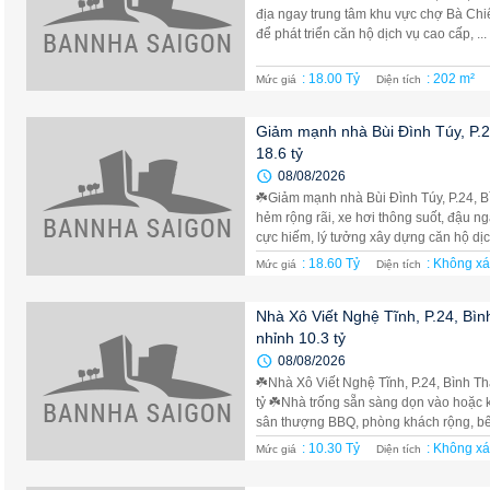
địa ngay trung tâm khu vực chợ Bà Chiể
để phát triển căn hộ dịch vụ cao cấp, ...
: 18.00 Tỷ
: 202 m²
Mức giá
Diện tích
Giảm mạnh nhà Bùi Đình Túy, P.2
18.6 tỷ
08/08/2026
☘️Giảm mạnh nhà Bùi Đình Túy, P.24, B
hẻm rộng rãi, xe hơi thông suốt, đậu n
cực hiếm, lý tưởng xây dựng căn hộ dịch
: 18.60 Tỷ
: Không xá
Mức giá
Diện tích
Nhà Xô Viết Nghệ Tĩnh, P.24, Bìn
nhỉnh 10.3 tỷ
08/08/2026
☘️Nhà Xô Viết Nghệ Tĩnh, P.24, Bình Th
tỷ ☘️Nhà trống sẵn sàng dọn vào hoặc k
sân thượng BBQ, phòng khách rộng, bếp
: 10.30 Tỷ
: Không xá
Mức giá
Diện tích