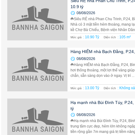
Siêu RẺ nhà Phan Chu Trinh, P.24
10.9 tỷ
08/08/2026
☘️Siêu RẺ nhà Phan Chu Trinh, P.24, Bì
Nhà có 3 mặt tiền hẻm thoáng, mang lạ
kề Chợ Bà Chiểu, Bệnh viện Nhân Dân G
: 10.90 Tỷ
: 105 m²
Mức giá
Diện tích
Hàng HIẾM nhà Bạch Đằng, P.24, 
08/08/2026
☘️Hàng HIẾM nhà Bạch Đằng, P.24, Bìn
hơi thông thoáng, một lợi thế vàng giúp
chắn, sẵn sàng dọn vào ở ngay. Vị trí ...
: 13.00 Tỷ
: Không xá
Mức giá
Diện tích
Hạ mạnh nhà Bùi Đình Túy, P.24, 
tỷ
08/08/2026
☘️Hạ mạnh nhà Bùi Đình Túy, P.24, Bình 
trung tâm cực đẹp, hẻm lớn không ngập,
tiền rộng gần 7m mang giá trị tiềm năng 