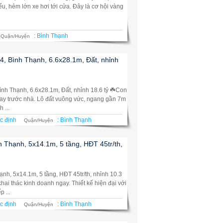
u, hẻm lớn xe hơi tới cửa. Đây là cơ hội vàng
:
Bình Thạnh
Quận/Huyện
4, Bình Thạnh, 6.6x28.1m, Đất, nhỉnh
ình Thạnh, 6.6x28.1m, Đất, nhỉnh 18.6 tỷ ☘️Con
gay trước nhà. Lô đất vuông vức, ngang gần 7m
 ...
c định
:
Bình Thạnh
Quận/Huyện
h Thạnh, 5x14.1m, 5 tầng, HĐT 45tr/th,
ạnh, 5x14.1m, 5 tầng, HĐT 45tr/th, nhỉnh 10.3
hai thác kinh doanh ngay. Thiết kế hiện đại với
 ...
c định
:
Bình Thạnh
Quận/Huyện