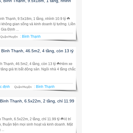
, Bình Thạnh, 9.5x18m, 1 tầng, nhỉnh
nh Thạnh, 9.5x18m, 1 tầng, nhỉnh 10.9 tỷ ☘️
i không gian sống và kinh doanh lý tưởng. Liền
ia Định ...
:
Bình Thạnh
Quận/Huyện
Bình Thạnh, 46.5m2, 4 tầng, còn 13 tỷ
h Thạnh, 46.5m2, 4 tầng, còn 13 tỷ ☘️Hẻm xe
 tăng giá trị bất động sản. Ngôi nhà 4 tầng chắc
c định
:
Bình Thạnh
Quận/Huyện
Bình Thạnh, 6.5x22m, 2 tầng, chỉ 11.99
Thạnh, 6.5x22m, 2 tầng, chỉ 11.99 tỷ ☘️Vị trí
 thuận tiện mọi sinh hoạt và kinh doanh. Mặt
...