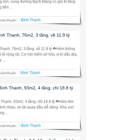
g lớn, cung đường Bạch Đằng có giá trị tăng
tiền ...
:
Bình Thạnh
uận/Huyện
nh Thạnh, 76m2, 3 tầng, về 11.9 tỷ
Thạnh, 76m2, 3 tầng, về 11.9 tỷ ☘️Hẻm thông
tô rộng rãi. Cơ hội hiếm sở hữu vị trí đắc địa,
 ...
:
Bình Thạnh
uận/Huyện
Bình Thạnh, 93m2, 4 tầng, chỉ 18.8 tỷ
 Thạnh, 93m2, 4 tầng, chỉ 18.8 tỷ ☘️Hẻm 8m
ránh nhau, xe tải quay đầu dễ dàng. Khu vực
g ...
:
Bình Thạnh
uận/Huyện