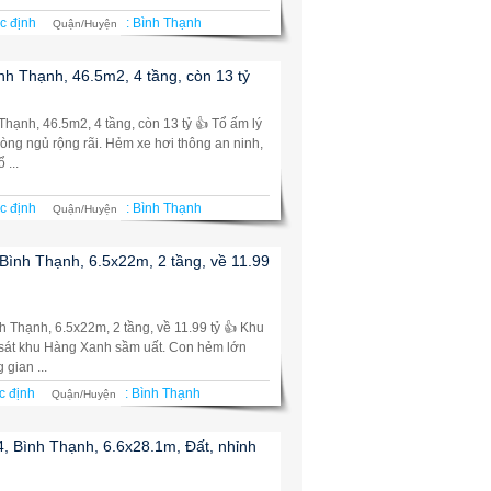
c định
:
Bình Thạnh
Quận/Huyện
nh Thạnh, 46.5m2, 4 tầng, còn 13 tỷ
hạnh, 46.5m2, 4 tầng, còn 13 tỷ 👍 Tổ ấm lý
hòng ngủ rộng rãi. Hẻm xe hơi thông an ninh,
 ...
c định
:
Bình Thạnh
Quận/Huyện
 Bình Thạnh, 6.5x22m, 2 tầng, về 11.99
h Thạnh, 6.5x22m, 2 tầng, về 11.99 tỷ 👍 Khu
ay sát khu Hàng Xanh sầm uất. Con hẻm lớn
gian ...
c định
:
Bình Thạnh
Quận/Huyện
, Bình Thạnh, 6.6x28.1m, Đất, nhỉnh