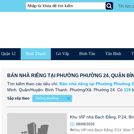
Tin tức 
Quận 12
Bình Thạnh
Gò Vấp
Bình Tân
Tân Bình
T
BÁN NHÀ RIÊNG TẠI PHƯỜNG PHƯỜNG 24, QUẬN BÌ
Tìm kiếm theo các tiêu chí:
Bán nhà riêng tại Phường Phường 
Minh. Quận/Huyện: Bình Thạnh. Phường/Xã: Phường 24.
Có
119
b
Sắp xếp theo
Thông thường
Khu VIP nhà Bạch Đằng, P.24, Bìn
08/08/2026
☘️Khu VIP nhà Bạch Đằng, P.24, Bình Th