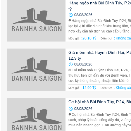
Hàng ngộp nhà Bùi Đình Túy, P.24
tỷ
08/08/2026
☘️Hàng ngộp nhà Bùi Đình Túy, P.24, Bì
lạc tại vị trí đắc địa nhất khu trung tâ
hợp xây căn hộ dịch vụ cao cấp 8 tầng, .
: 20.10 Tỷ
: Không xá
Mức giá
Diện tích
Giá mềm nhà Huỳnh Đình Hai, P.2
12.9 tỷ
08/08/2026
☘️Giá mềm nhà Huỳnh Đình Hai, P.24, Bìn
thu hút, tiện ích đầy đủ với Bệnh viện
cực kỳ thông thoáng, thuận tiện kết nối .
: 12.90 Tỷ
: Không xá
Mức giá
Diện tích
Cơ hội nhà Bùi Đình Túy, P.24, Bì
08/08/2026
☘️Cơ hội nhà Bùi Đình Túy, P.24, Bình 
sạch, pháp lý hoàn công đầy đủ, vuông
mua bán nhanh gọn. Con đường này với