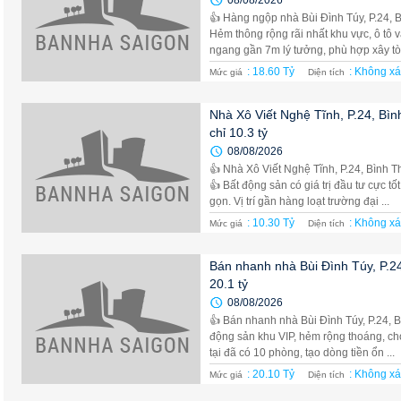
08/08/2026
👍 Hàng ngộp nhà Bùi Đình Túy, P.24, B
Hẻm thông rộng rãi nhất khu vực, ô tô v
ngang gần 7m lý tưởng, phù hợp xây tòa
: 18.60 Tỷ
: Không xá
Mức giá
Diện tích
Nhà Xô Viết Nghệ Tĩnh, P.24, Bìn
chỉ 10.3 tỷ
08/08/2026
👍 Nhà Xô Viết Nghệ Tĩnh, P.24, Bình Th
👍 Bất động sản có giá trị đầu tư cực t
gọn. Vị trí gần hàng loạt trường đại ...
: 10.30 Tỷ
: Không xá
Mức giá
Diện tích
Bán nhanh nhà Bùi Đình Túy, P.24
20.1 tỷ
08/08/2026
👍 Bán nhanh nhà Bùi Đình Túy, P.24, B
động sản khu VIP, hẻm rộng thoáng, ch
tại đã có 10 phòng, tạo dòng tiền ổn ...
: 20.10 Tỷ
: Không xá
Mức giá
Diện tích