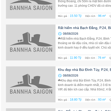
thông thoáng, chỉ 50m ra mặt tiền đườn
trưởng cao. 11 phòng CHDV đã có dòng 
: 15.50 Tỷ
: 96 m²
Mức giá
Diện tích
Q
Rất hiếm nhà Bạch Đằng, P.24, Bì
08/08/2026
☘️Rất hiếm nhà Bạch Đằng, P.24, Bình 
thoáng xe tải đậu cửa, nhà có sân đậu ô 
kinh doanh hay ở đều tuyệt vời. Chủ xây
: 11.90 Tỷ
: 76 m²
Mức giá
Diện tích
Q
Khu đẹp nhà Bùi Đình Túy, P.24, 
08/08/2026
☘️Khu đẹp nhà Bùi Đình Túy, P.24, Bình
kinh doanh là điểm mạnh nhất, 2 ô tô t
VIP, đủ tiện ích cao cấp. Nhà 93m2, 4 tần
: 18.80 Tỷ
: 93 m²
Mức giá
Diện tích
Q