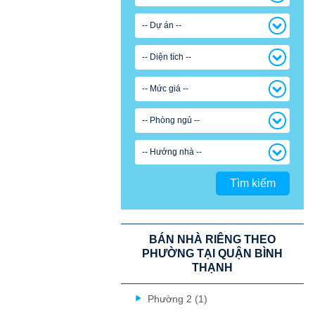
-- Dự án --
-- Diện tích --
-- Mức giá --
-- Phòng ngủ --
-- Hướng nhà --
Tìm kiếm
BÁN NHÀ RIÊNG THEO
PHƯỜNG TẠI QUẬN BÌNH
THẠNH
Phường 2 (1)