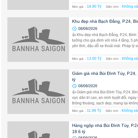
: 18.90 Tỷ
: Không xá
Mức giá
Diện tích
Khu đẹp nhà Bạch Đằng, P.24, Bì
08/08/2026
👍 Khu đẹp nhà Bạch Đằng, P.24, Bình T
tưởng cho gia đình với nhà 4 tầng, 5 p
yên tĩnh, đậu đỗ xe thoải mái. Pháp lý sổ
: 13.00 Tỷ
: Không xá
Mức giá
Diện tích
Giảm giá nhà Bùi Đình Túy, P.24,
tỷ
08/08/2026
👍 Giảm giá nhà Bùi Đình Túy, P.24, Bìn
vực dân trí cao, an ninh tuyệt đối, ng
thông thoáng, sạch đẹp, mang lại không 
: 11.99 Tỷ
: Không xá
Mức giá
Diện tích
Hàng ngộp nhà Bùi Đình Túy, P.24
18.6 tỷ