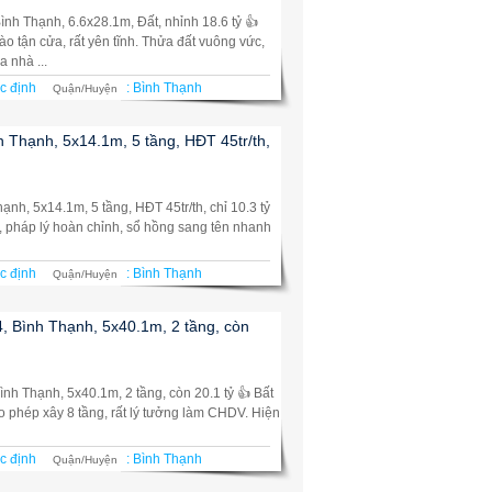
ình Thạnh, 6.6x28.1m, Đất, nhỉnh 18.6 tỷ 👍
ào tận cửa, rất yên tĩnh. Thửa đất vuông vức,
 nhà ...
c định
:
Bình Thạnh
Quận/Huyện
h Thạnh, 5x14.1m, 5 tầng, HĐT 45tr/th,
ạnh, 5x14.1m, 5 tầng, HĐT 45tr/th, chỉ 10.3 tỷ
ốt, pháp lý hoàn chỉnh, sổ hồng sang tên nhanh
c định
:
Bình Thạnh
Quận/Huyện
, Bình Thạnh, 5x40.1m, 2 tầng, còn
ình Thạnh, 5x40.1m, 2 tầng, còn 20.1 tỷ 👍 Bất
o phép xây 8 tầng, rất lý tưởng làm CHDV. Hiện
c định
:
Bình Thạnh
Quận/Huyện