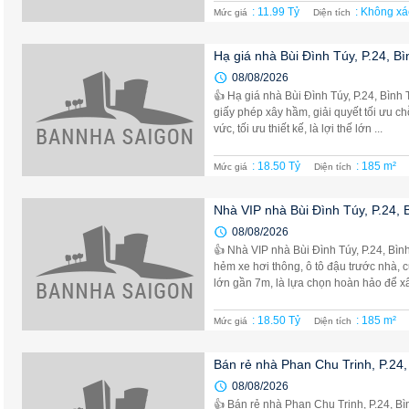
: 11.99 Tỷ
: Không xá
Mức giá
Diện tích
Hạ giá nhà Bùi Đình Túy, P.24, Bì
08/08/2026
👍 Hạ giá nhà Bùi Đình Túy, P.24, Bình 
giấy phép xây hầm, giải quyết tối ưu ch
vức, tối ưu thiết kế, là lợi thế lớn ...
: 18.50 Tỷ
: 185 m²
Mức giá
Diện tích
Nhà VIP nhà Bùi Đình Túy, P.24, 
08/08/2026
👍 Nhà VIP nhà Bùi Đình Túy, P.24, Bìn
hẻm xe hơi thông, ô tô đậu trước nhà, c
lớn gần 7m, là lựa chọn hoàn hảo để xây
: 18.50 Tỷ
: 185 m²
Mức giá
Diện tích
Bán rẻ nhà Phan Chu Trinh, P.24,
08/08/2026
👍 Bán rẻ nhà Phan Chu Trinh, P.24, Bìn