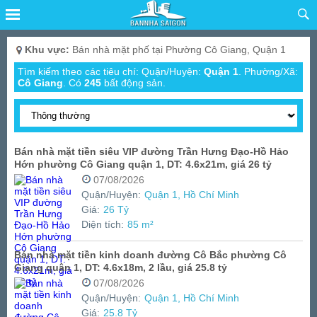
Khu vực:
Bán nhà mặt phố tại Phường Cô Giang, Quận 1
Tìm kiếm theo các tiêu chí: Quận/Huyện:
Quận 1
. Phường/Xã:
Cô Giang
.
Có
245
bất động sản.
Bán nhà mặt tiền siêu VIP đường Trần Hưng Đạo-Hồ Hảo
Hớn phường Cô Giang quận 1, DT: 4.6x21m, giá 26 tỷ
07/08/2026
Quận/Huyện:
Quận 1, Hồ Chí Minh
Giá:
26 Tỷ
Diện tích:
85 m²
Bán nhà mặt tiền kinh doanh đường Cô Bắc phường Cô
Giang quận 1, DT: 4.6x18m, 2 lầu, giá 25.8 tỷ
07/08/2026
Quận/Huyện:
Quận 1, Hồ Chí Minh
Giá:
25.8 Tỷ