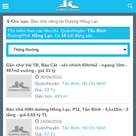
Khu vực:
Bán nhà riêng tại Đường Hồng Lạc
Tìm kiếm theo các tiêu chí: Quận/Huyện:
Tân Bình
.
Đường/Phố:
Hồng Lạc
.
Có
10
bất động sản.
Gần chợ Vải TB, Bàu Cát - chỉ nhỉnh 65tr/m2 - ngang 10m -
497m2 vuông - giá 33 tỷ
30/06/2026
Quận/Huyện:
Tân Bình, Hồ Chí Minh
Giá:
33 Tỷ
Diện tích:
493 m²
Bán nhà HXH đường Hồng Lạc, P11, Tân Bình - 4,1x15m - 3
tầng - giá 8,65 tỷ TL
24/06/2026
Quận/Huyện:
Tân Bình, Hồ Chí Minh
Giá:
87 Tỷ