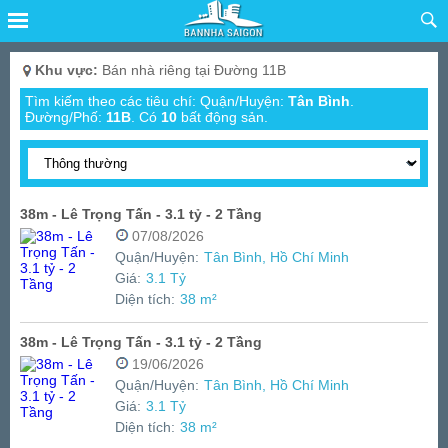
Khu vực:
Bán nhà riêng tại Đường 11B
Tìm kiếm theo các tiêu chí: Quận/Huyện:
Tân Bình
.
Đường/Phố:
11B
.
Có
10
bất động sản.
38m - Lê Trọng Tấn - 3.1 tỷ - 2 Tầng
07/08/2026
Quận/Huyện:
Tân Bình, Hồ Chí Minh
Giá:
3.1 Tỷ
Diện tích:
38 m²
38m - Lê Trọng Tấn - 3.1 tỷ - 2 Tầng
19/06/2026
Quận/Huyện:
Tân Bình, Hồ Chí Minh
Giá:
3.1 Tỷ
Diện tích:
38 m²