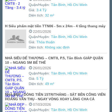
Quận/Huyện:
Tân Bình, Hồ Chí Minh
Giá:
3.4 Tỷ
Diện tích:
32 m²
H Siêu phẩm mặt tiền TTN06 - 5m x 24m - 4 tầng thang máy
22/01/2026
Quận/Huyện:
Tân Bình, Hồ Chí Minh
Giá:
Thỏa thuận
Diện tích:
Không xác định
NHÀ SIÊU DỂ THƯƠNG – CMT8, P.5, Tân Bình GIÁP QUẬN
10 – NGANG 5M BỂ THẾ
26/01/2026
Quận/Huyện:
Tân Bình, Hồ Chí Minh
Giá:
5 Tỷ
Diện tích:
49 m²
NHÀ ĐẸP - DÒNG TIỀN 15TR/THÁNG - SÁT BÊN CÔNG VIÊN
HOÀNG VĂN THỤ - NGAY VÒNG XOAY LĂNG CHA CẢ
07/03/2026
Quận/Huyện:
Tân Bình, Hồ Chí Minh