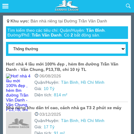
Khu vực:
Bán nhà riêng tại Đường Trần Văn Danh
Tìm kiếm theo các tiêu chí: Quận/Huyện:
Tân Bình
.
Đường/Phố:
Trần Văn Danh
.
Có
2
bất động sản.
Hot! nhà 4 lầu mới 100% đẹp , hẻm 8m đường Trần Văn
Danh - Văn Chung, P13,TB, chỉ 10 tỷ TL
06/08/2026
Quận/Huyện:
Tân Bình, Hồ Chí Minh
Giá:
10 Tỷ
Diện tích:
814 m²
Nhà riêng khu dân trí cao, cách nhà ga T3 2 phút xe máy
03/12/2025
Quận/Huyện:
Tân Bình, Hồ Chí Minh
Giá:
17 Tỷ
Diện tích:
91 m²