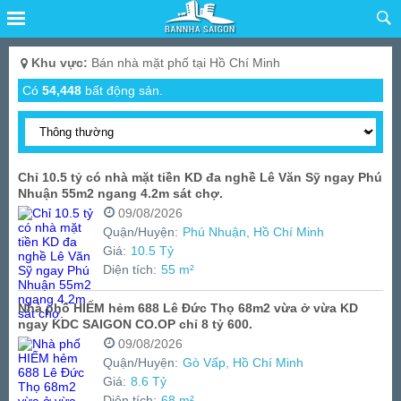
Khu vực:
Bán nhà mặt phố tại Hồ Chí Minh
Có
54,448
bất động sản.
Chỉ 10.5 tỷ có nhà mặt tiền KD đa nghề Lê Văn Sỹ ngay Phú
Nhuận 55m2 ngang 4.2m sát chợ.
09/08/2026
Quận/Huyện:
Phú Nhuận, Hồ Chí Minh
Giá:
10.5 Tỷ
Diện tích:
55 m²
Nhà phố HIẾM hẻm 688 Lê Đức Thọ 68m2 vừa ở vừa KD
ngay KDC SAIGON CO.OP chỉ 8 tỷ 600.
09/08/2026
Quận/Huyện:
Gò Vấp, Hồ Chí Minh
Giá:
8.6 Tỷ
Diện tích:
68 m²