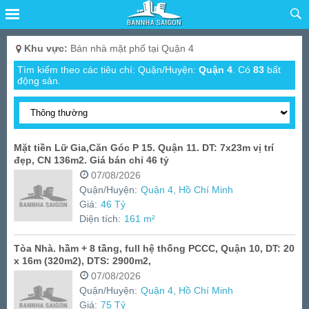
Khu vực:
Bán nhà mặt phố tại Quận 4
Tìm kiếm theo các tiêu chí: Quận/Huyện:
Quận 4
.
Có
83
bất
động sản.
Mặt tiền Lữ Gia,Căn Góc P 15. Quận 11. DT: 7x23m vị trí
đẹp, CN 136m2. Giá bán chỉ 46 tỷ
07/08/2026
Quận/Huyện:
Quận 4, Hồ Chí Minh
Giá:
46 Tỷ
Diện tích:
161 m²
Tòa Nhà. hầm + 8 tầng, full hệ thống PCCC, Quận 10, DT: 20
x 16m (320m2), DTS: 2900m2,
07/08/2026
Quận/Huyện:
Quận 4, Hồ Chí Minh
Giá:
75 Tỷ