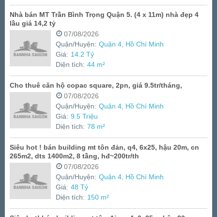
Nhà bán MT Trần Bình Trọng Quận 5. (4 x 11m) nhà đẹp 4
lầu giá 14,2 tỷ
07/08/2026
Quận/Huyện:
Quận 4, Hồ Chí Minh
Giá:
14.2 Tỷ
Diện tích:
44 m²
Cho thuê căn hộ copac square, 2pn, giá 9.5tr/tháng,
07/08/2026
Quận/Huyện:
Quận 4, Hồ Chí Minh
Giá:
9.5 Triệu
Diện tích:
78 m²
Siêu hot ! bán building mt tôn đản, q4, 6x25, hậu 20m, cn
265m2, dts 1400m2, 8 tầng, hđ~200tr/th
07/08/2026
Quận/Huyện:
Quận 4, Hồ Chí Minh
Giá:
48 Tỷ
Diện tích:
150 m²