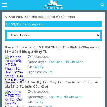
Khu vực:
Bán nhà mặt phố tại Hồ Chí Minh
Có
53,317
bất động sản.
Bán nhà trọ cao cấp MT Đất Thánh Tân Bình 8x29m nở hậu
11m đúc 5 lầu giá 40 tỷ TL
08/08/2026
Quận/Huyện:
Tân Bình, Hồ Chí Minh
Giá:
40 Tỷ
Diện tích:
269 m²
Bán nhà MTKD Tân Kỳ Tân Quý Tân Phú 4x32m đúc 3 lầu
giá 17 tỷ TL (gần Cầu Xéo)
08/08/2026
Quận/Huyện:
Tân Phú, Hồ Chí Minh
Giá:
17 Tỷ
Diện tích:
128 m²