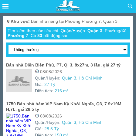
Khu vực:
Bán nhà riêng tại Phường Phường 7, Quận 3
Tìm kiếm theo các tiêu chí: Quận/Huyện:
Quận 3
. Phường/Xã:
Phường 7
.
Có
83
bất động sản.
Bán nhà Điện Biên Phủ, P7, Q. 3, 8x27m, 3 lầu, giá 27 tỷ
08/08/2026
Quận/Huyện:
Quận 3, Hồ Chí Minh
Giá:
27 Tỷ
Diện tích:
216 m²
1750.Bán nhà hẻm VIP Nam Kỳ Khởi Nghĩa, Q3, 7.9x19M,
H,7L, giá 28.5 tỷ
08/08/2026
Quận/Huyện:
Quận 3, Hồ Chí Minh
Giá:
28.5 Tỷ
Diện tích:
150 m²