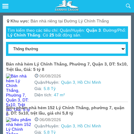
Khu vực:
Bán nhà riêng tại Đường Lý Chính Thắng
Tìm kiếm theo các tiêu chí: Quận/Huyện:
Quận 3
. Đường/Phố:
Lý Chính Thắng
.
Có
25
bất động sản.
Bán nhà hẻm Lý Chính Thắng, Phường 7, Quận 3, DT: 5x10,
Trệt lầu, Giá: 5 tỷ 8
06/08/2026
Quận/Huyện:
Quận 3, Hồ Chí Minh
Giá:
5.8 Tỷ
Diện tích:
47 m²
Siêu phẩm nhà hẻm 152 Lý Chính Thắng, phường 7, quận
3, DT: 5x10, trệt lầu, giá chỉ 5,8 tỷ
06/08/2026
Quận/Huyện:
Quận 3, Hồ Chí Minh
Giá:
5.8 Tỷ