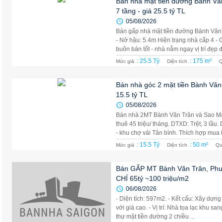
Bán nhà mặt tiền đường Bành Vă
7 tầng - giá 25.5 tỷ TL
05/08/2026
Bán gấp nhà mặt tiền đường Bành Văn 
- Nở hậu: 5.4m Hiện trạng nhà cấp 4 -
buôn bán tốt - nhà nằm ngay vị trí đẹp để
: 25.5 Tỷ
: 175 m²
Mức giá
Diện tích
Q
Bán nhà góc 2 mặt tiền Bành Văn 
15.5 tỷ TL
05/08/2026
Bán nhà 2MT Bành Văn Trân và Sao Ma
thuê 45 triệu/ tháng. DTXD: Trệt, 3 lầ
- khu chợ vải Tân bình. Thích hợp mua k
: 15.5 Tỷ
: 50 m²
Mức giá
Diện tích
Qu
Bán GẤP MT Bành Văn Trân, Phư
CHỈ 65tỷ ~100 triệu/m2
06/08/2026
- Diện tích: 597m2. - Kết cấu: Xây dựng 
với giá cao. - Vị trí: Nhà tọa lạc khu sa
thự mặt tiền đường 2 chiều ...