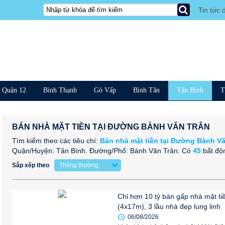
Tin tức 
Quận 12
Bình Thạnh
Gò Vấp
Bình Tân
Tân Bình
T
BÁN NHÀ MẶT TIỀN TẠI ĐƯỜNG BÀNH VĂN TRÂN
Tìm kiếm theo các tiêu chí:
Bán nhà mặt tiền tại Đường Bành V
Quận/Huyện: Tân Bình. Đường/Phố: Bành Văn Trân.
Có
45
bất độ
Sắp xếp theo
Thông thường
Chỉ hơn 10 tỷ bán gấp nhà mặt t
(4x17m), 3 lầu nhà đẹp lung linh
06/08/2026