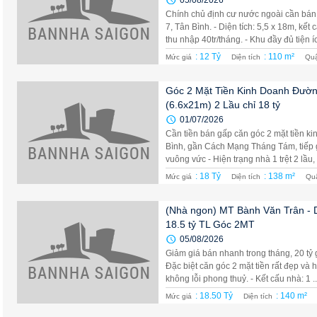
05/08/2026
Chính chủ định cư nước ngoài cần bán
7, Tân Bình. - Diện tích: 5,5 x 18m, kết
thu nhập 40tr/tháng. - Khu đầy đủ tiện íc
: 12 Tỷ
: 110 m²
Mức giá
Diện tích
Qu
Góc 2 Mặt Tiền Kinh Doanh Đườ
(6.6x21m) 2 Lầu chỉ 18 tỷ
01/07/2026
Cần tiền bán gấp căn góc 2 mặt tiền 
Bình, gần Cách Mạng Tháng Tám, tiếp g
vuông vức - Hiện trạng nhà 1 trệt 2 lầu, 
: 18 Tỷ
: 138 m²
Mức giá
Diện tích
Qu
(Nhà ngon) MT Bành Văn Trân - DT
18.5 tỷ TL Góc 2MT
05/08/2026
Giảm giá bán nhanh trong tháng, 20 tỷ 
Đặc biệt căn góc 2 mặt tiền rất đẹp và h
không lỗi phong thuỷ. - Kết cấu nhà: 1 ..
: 18.50 Tỷ
: 140 m²
Mức giá
Diện tích