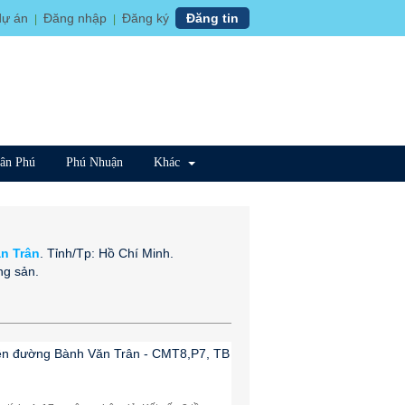
dự án
Đăng nhập
Đăng ký
Đăng tin
|
|
ân Phú
Phú Nhuận
Khác
ăn Trân
. Tỉnh/Tp: Hồ Chí Minh.
ng sản.
iền đường Bành Văn Trân - CMT8,P7, TB