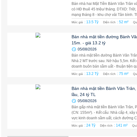
Bán nhà hai Mặt Tiền Bành Văn Trân v
có HĐ thuê 45 triệu/ tháng. DTXD: Trệt
mạng tháng 8 - khu chợ vải Tân bình. Th
: 13.5 Tỷ
: 52 m²
Mức giá
Diện tích
Qu
Bán nhà mặt tiền đường Bành Văn
15m. - giá 13.2 tỷ
05/08/2026
Bán nhà mặt tiền đường Bành Văn Trân,
Nhà 2 MT trước sau. Nở hậu 5,5m. Kết c
doanh buôn bán sầm uất - thuận tiện qua
: 13.2 Tỷ
: 75 m²
Mức giá
Diện tích
Qu
Bán nhà mặt tiền Bành Văn Trân
lầu, 24 tỷ TL
05/08/2026
Bán gấp nhà mặt tiền Bành Văn Trân, P
(CN: 155m²). - Kết cấu: Nhà cấp 4, xây
vực kinh doanh sầm uất, cách đường C
: 24 Tỷ
: 141 m²
Mức giá
Diện tích
Qu