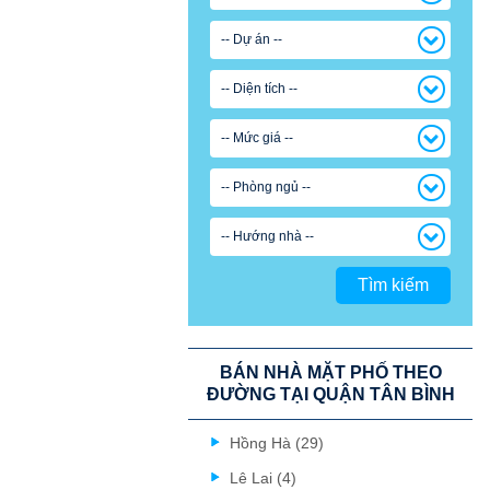
-- Dự án --
-- Diện tích --
-- Mức giá --
-- Phòng ngủ --
-- Hướng nhà --
Tìm kiếm
BÁN NHÀ MẶT PHỐ THEO
ĐƯỜNG TẠI QUẬN TÂN BÌNH
Hồng Hà (29)
Lê Lai (4)