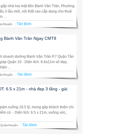
 gấp nhà hai mặt tiền Bành Văn Trân, Phường
 cấu 3 lầu mới, nội thất cao cấp đang cho thuê
h ...
:
Tân Bình
ận/Huyện
ng Bành Văn Trân Ngay CMT8
kinh doanh đường Bành Văn Trân P.7 Quận Tân
iáp Quận 10 - Diện tích: 6.6x21m sổ đẹp,
hiện ...
:
Tân Bình
ận/Huyện
: 6.5 x 21m - nhà đẹp 3 tầng - giá:
giảm xuống 18.5 tỷ, mong gặp khách thiện chí.
iếm có. - Diện tích: 6.5 x 21m, vuông vức,
.
:
Tân Bình
Quận/Huyện