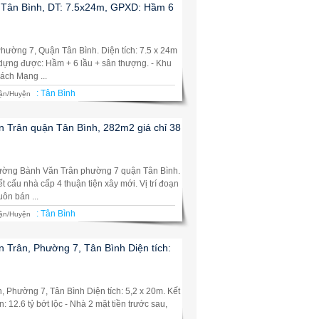
, Tân Bình, DT: 7.5x24m, GPXD: Hầm 6
hường 7, Quận Tân Bình. Diện tích: 7.5 x 24m
 dựng được: Hầm + 6 lầu + sân thượng. - Khu
ách Mạng ...
:
Tân Bình
ận/Huyện
 Trân quận Tân Bình, 282m2 giá chỉ 38
ường Bành Văn Trân phường 7 quận Tân Bình.
 cấu nhà cấp 4 thuận tiện xây mới. Vị trí đoạn
ôn bán ...
:
Tân Bình
ận/Huyện
 Trân, Phường 7, Tân Bình Diện tích:
 Phường 7, Tân Bình Diện tích: 5,2 x 20m. Kết
n: 12.6 tỷ bớt lộc - Nhà 2 mặt tiền trước sau,