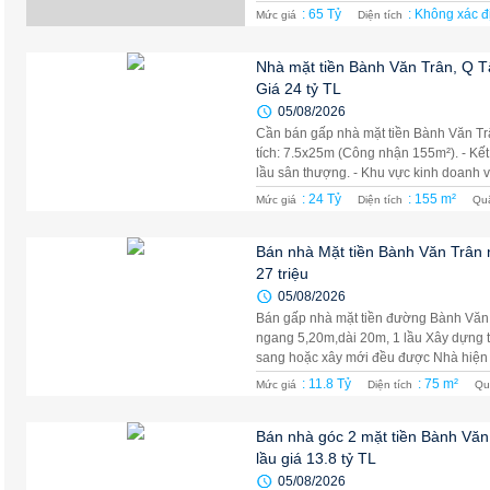
: 65 Tỷ
: Không xác đ
Mức giá
Diện tích
Nhà mặt tiền Bành Văn Trân, Q 
Giá 24 tỷ TL
05/08/2026
Cần bán gấp nhà mặt tiền Bành Văn Tr
tích: 7.5x25m (Công nhận 155m²). - Kế
lầu sân thượng. - Khu vực kinh doanh và 
: 24 Tỷ
: 155 m²
Mức giá
Diện tích
Qu
Bán nhà Mặt tiền Bành Văn Trân
27 triệu
05/08/2026
Bán gấp nhà mặt tiền đường Bành Văn 
ngang 5,20m,dài 20m, 1 lầu Xây dựng tr
sang hoặc xây mới đều được Nhà hiện đ
: 11.8 Tỷ
: 75 m²
Mức giá
Diện tích
Qu
Bán nhà góc 2 mặt tiền Bành Văn
lầu giá 13.8 tỷ TL
05/08/2026