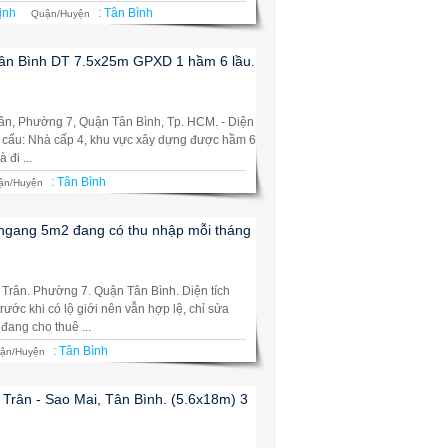
ịnh
:
Tân Bình
Quận/Huyện
Tân Bình DT 7.5x25m GPXD 1 hầm 6 lầu.
ân, Phường 7, Quận Tân Bình, Tp. HCM. - Diện
t cấu: Nhà cấp 4, khu vực xây dựng được hầm 6
đi ...
:
Tân Bình
ận/Huyện
 ngang 5m2 đang có thu nhập mỗi tháng
Trân. Phường 7. Quận Tân Bình. Diện tích
ước khi có lộ giới nên vẫn hợp lệ, chỉ sửa
ang cho thuê ...
:
Tân Bình
ận/Huyện
 Trân - Sao Mai, Tân Bình. (5.6x18m) 3