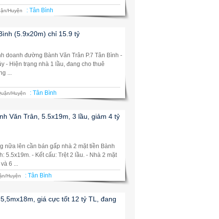
:
Tân Bình
ận/Huyện
ình (5.9x20m) chỉ 15.9 tỷ
inh doanh đường Bành Văn Trân P.7 Tân Bình -
y - Hiện trạng nhà 1 lầu, đang cho thuê
g ...
:
Tân Bình
uận/Huyện
 Văn Trân, 5.5x19m, 3 lầu, giảm 4 tỷ
ng nữa lên cần bán gấp nhà 2 mặt tiền Bành
: 5.5x19m. - Kết cấu: Trệt 2 lầu. - Nhà 2 mặt
à 6 ...
:
Tân Bình
ận/Huyện
5,5mx18m, giá cực tốt 12 tỷ TL, đang