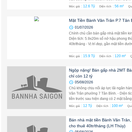
: 12.6 Tỷ
: 56 m²
Mức giá
Diện tích
Qu
Mặt Tiền Bành Văn Trân P.7 Tân B
01/07/2026
Chính chủ cần bán gấp nhà mặt tiền k
Diện tích: 5.9x20m sổ nở hậu phong thủ
40tr/tháng - Vị trí đẹp, gần mặt tiền đườn
: 15.9 Tỷ
: 120 m²
Mức giá
Diện tích
Q
Ngộp nặng! Bán gấp nhà 2MT Bành
chỉ còn 12 tỷ
05/08/2026
Chủ không chịu nổi áp lực lãi ngân hà
Văn Trân phường 7 Tân Bình. - Diện tích
tiền trước sau hiện đang có 2 mặt bằng v
: 12 Tỷ
: 100 m²
Mức giá
Diện tích
Qu
Bán nhà mặt tiền Bành Văn Trân, 
cho thuê 40tr/tháng (LH Thúy)