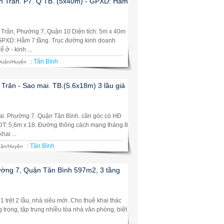
n Trân. P7. Q TB. (5x40m) - GPXD: Hầm
Trân, Phường 7, Quận 10 Diện tích: 5m x 40m
 GPXD: Hầm 7 tầng. Trục đường kinh doanh
 ở - kinh ...
:
Tân Bình
uận/Huyện
Trân - Sao mai. TB.(5.6x18m) 3 lầu giá
i. Phường 7. Quận Tân Bình. căn góc có HĐ
u. DT: 5,6m x 18. Đường thông cách mạng tháng 8
hai ...
:
Tân Bình
ận/Huyện
ờng 7, Quận Tân Bình 597m2, 3 tầng
1 trệt 2 lầu, nhà siêu mới. Cho thuê khai thác
ng trọng, tập trung nhiều tòa nhà văn phòng, biệt