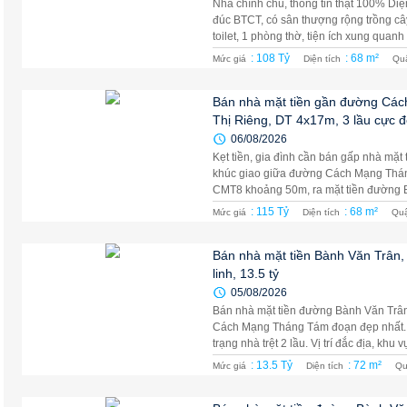
Nhà chính chủ, thông tin thật 100% Diệ
đúc BTCT, có sân thượng rộng trồng câ
toilet, 1 phòng thờ, tiện ích xung quanh 
: 108 Tỷ
: 68 m²
Mức giá
Diện tích
Qu
Bán nhà mặt tiền gần đường Cá
Thị Riêng, DT 4x17m, 3 lầu cực 
06/08/2026
Kẹt tiền, gia đình cần bán gấp nhà mặ
khúc giao giữa đường Cách Mạng Thán
CMT8 khoảng 50m, ra mặt tiền đường B
: 115 Tỷ
: 68 m²
Mức giá
Diện tích
Qu
Bán nhà mặt tiền Bành Văn Trân,
linh, 13.5 tỷ
05/08/2026
Bán nhà mặt tiền đường Bành Văn Trân
Cách Mạng Tháng Tám đoạn đẹp nhất. 
trạng nhà trệt 2 lầu. Vị trí đắc địa, khu vự
: 13.5 Tỷ
: 72 m²
Mức giá
Diện tích
Qu