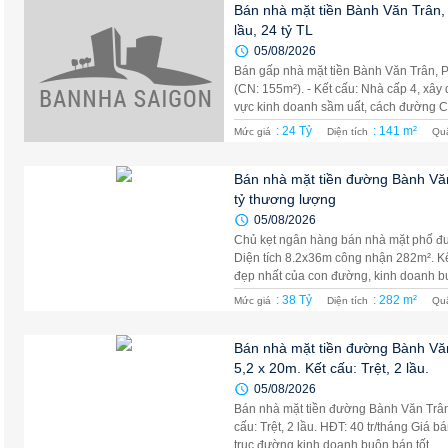
Bán nhà mặt tiền Bành Văn Trân
lầu, 24 tỷ TL
05/08/2026
Bán gấp nhà mặt tiền Bành Văn Trân, P
(CN: 155m²). - Kết cấu: Nhà cấp 4, xây
vực kinh doanh sầm uất, cách đường C
: 24 Tỷ
: 141 m²
Mức giá
Diện tích
Qu
Bán nhà mặt tiền đường Bành Văn
tỷ thương lượng
05/08/2026
Chủ kẹt ngân hàng bán nhà mặt phố đ
Diện tích 8.2x36m công nhận 282m². Kết
đẹp nhất của con đường, kinh doanh bu
: 38 Tỷ
: 282 m²
Mức giá
Diện tích
Qu
Bán nhà mặt tiền đường Bành Văn
5,2 x 20m. Kết cấu: Trệt, 2 lầu.
05/08/2026
Bán nhà mặt tiền đường Bành Văn Trân,
cấu: Trệt, 2 lầu. HĐT: 40 tr/tháng Giá bá
trục đường kinh doanh buôn bán tốt, ...