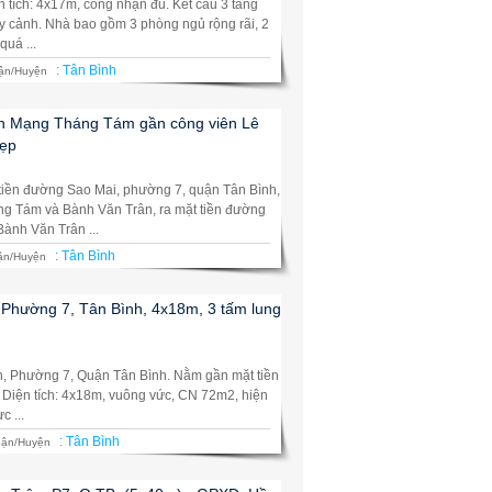
n tích: 4x17m, công nhận đủ. Kết cấu 3 tầng
y cảnh. Nhà bao gồm 3 phòng ngủ rộng rãi, 2
quá ...
:
Tân Bình
ận/Huyện
ch Mạng Tháng Tám gần công viên Lê
đẹp
t tiền đường Sao Mai, phường 7, quận Tân Bình,
g Tám và Bành Văn Trân, ra mặt tiền đường
ành Văn Trân ...
:
Tân Bình
ận/Huyện
 Phường 7, Tân Bình, 4x18m, 3 tấm lung
, Phường 7, Quận Tân Bình. Nằm gần mặt tiền
Diện tích: 4x18m, vuông vức, CN 72m2, hiện
c ...
:
Tân Bình
ận/Huyện