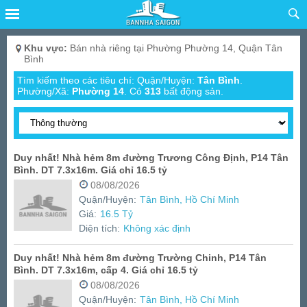
Khu vực:
Bán nhà riêng tại Phường Phường 14, Quận Tân
Bình
Tìm kiếm theo các tiêu chí: Quận/Huyện:
Tân Bình
.
Phường/Xã:
Phường 14
.
Có
313
bất động sản.
Duy nhất! Nhà hẻm 8m đường Trương Công Định, P14 Tân
Bình. DT 7.3x16m. Giá chỉ 16.5 tỷ
08/08/2026
Quận/Huyện:
Tân Bình, Hồ Chí Minh
Giá:
16.5 Tỷ
Diện tích:
Không xác định
Duy nhất! Nhà hẻm 8m đường Trường Chinh, P14 Tân
Bình. DT 7.3x16m, cấp 4. Giá chỉ 16.5 tỷ
08/08/2026
Quận/Huyện:
Tân Bình, Hồ Chí Minh