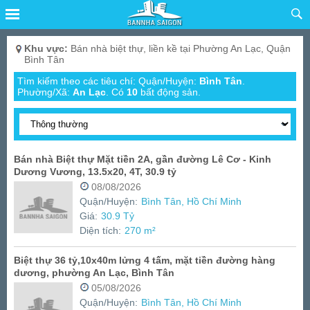
Khu vực:
Bán nhà biệt thự, liền kề tại Phường An Lạc, Quận
Bình Tân
Tìm kiếm theo các tiêu chí: Quận/Huyện:
Bình Tân
.
Phường/Xã:
An Lạc
.
Có
10
bất động sản.
Bán nhà Biệt thự Mặt tiền 2A, gần đường Lê Cơ - Kinh
Dương Vương, 13.5x20, 4T, 30.9 tỷ
08/08/2026
Quận/Huyện:
Bình Tân, Hồ Chí Minh
Giá:
30.9 Tỷ
Diện tích:
270 m²
Biệt thự 36 tỷ,10x40m lửng 4 tấm, mặt tiền đường hàng
dương, phường An Lạc, Bình Tân
05/08/2026
Quận/Huyện:
Bình Tân, Hồ Chí Minh