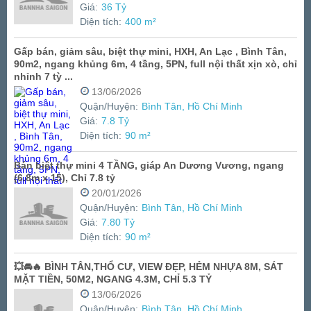
Giá:
36 Tỷ
Diện tích:
400 m²
Gấp bán, giảm sâu, biệt thự mini, HXH, An Lạc , Bình Tân,
90m2, ngang khủng 6m, 4 tầng, 5PN, full nội thất xịn xò, chỉ
nhỉnh 7 tỳ ...
13/06/2026
Quận/Huyện:
Bình Tân, Hồ Chí Minh
Giá:
7.8 Tỷ
Diện tích:
90 m²
Bán biệt thự mini 4 TẦNG, giáp An Dương Vương, ngang
(6.8m x 15), Chỉ 7.8 tỷ
20/01/2026
Quận/Huyện:
Bình Tân, Hồ Chí Minh
Giá:
7.80 Tỷ
Diện tích:
90 m²
💥🚘🔥 BÌNH TÂN,THỔ CƯ, VIEW ĐẸP, HẺM NHỰA 8M, SÁT
MẶT TIỀN, 50M2, NGANG 4.3M, CHỈ 5.3 TỶ
13/06/2026
Quận/Huyện:
Bình Tân, Hồ Chí Minh