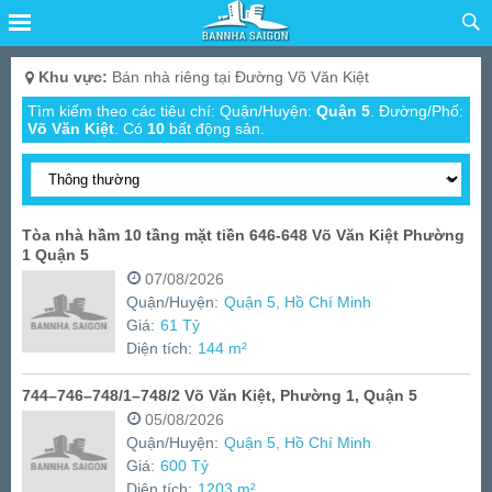
Khu vực:
Bán nhà riêng tại Đường Võ Văn Kiệt
Tìm kiếm theo các tiêu chí: Quận/Huyện:
Quận 5
. Đường/Phố:
Võ Văn Kiệt
.
Có
10
bất động sản.
Tòa nhà hầm 10 tầng mặt tiền 646-648 Võ Văn Kiệt Phường
1 Quận 5
07/08/2026
Quận/Huyện:
Quận 5, Hồ Chí Minh
Giá:
61 Tỷ
Diện tích:
144 m²
744–746–748/1–748/2 Võ Văn Kiệt, Phường 1, Quận 5
05/08/2026
Quận/Huyện:
Quận 5, Hồ Chí Minh
Giá:
600 Tỷ
Diện tích:
1203 m²