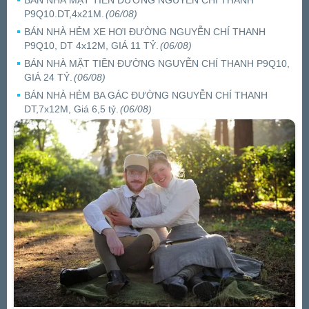
P9Q10.DT,4x21M.
(06/08)
BÁN NHÀ HẺM XE HƠI ĐƯỜNG NGUYỄN CHÍ THANH
P9Q10, DT 4x12M, GIÁ 11 TỶ.
(06/08)
BÁN NHÀ MẶT TIỀN ĐƯỜNG NGUYỄN CHÍ THANH P9Q10,
GIÁ 24 TỶ.
(06/08)
BÁN NHÀ HẺM BA GÁC ĐƯỜNG NGUYỄN CHÍ THANH
DT,7x12M, Giá 6,5 tỷ.
(06/08)