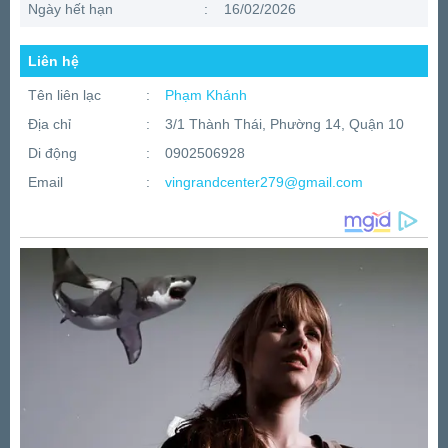
Ngày hết hạn
:
16/02/2026
Liên hệ
Tên liên lạc
:
Phạm Khánh
Địa chỉ
:
3/1 Thành Thái, Phường 14, Quận 10
Di động
:
0902506928
Email
:
vingrandcenter279@gmail.com