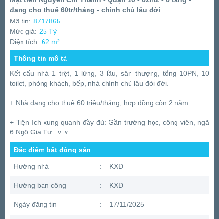
Mặt tiền Nguyễn Chí Thanh - Quận 10 - 62m2 - 6 tầng -
đang cho thuê 60tr/tháng - chính chủ lâu đời
Mã tin:
8717865
Mức giá:
25 Tỷ
Diện tích:
62 m²
Thông tin mô tả
Kết cấu nhà 1 trệt, 1 lửng, 3 lầu, sân thượng, tổng 10PN, 10
toilet, phòng khách, bếp, nhà chính chủ lâu đời đời.
+ Nhà đang cho thuê 60 triệu/tháng, hợp đồng còn 2 năm.
+ Tiện ích xung quanh đầy đủ: Gần trường học, công viên, ngã
6 Ngô Gia Tự.. v. v.
Đặc điểm bất động sản
Hướng nhà
:
KXĐ
Hướng ban công
:
KXĐ
Ngày đăng tin
:
17/11/2025