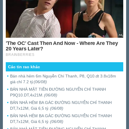
Các tin rao khác
Bán nhà hẻm 6m Nguyễn Chí Thanh, P8, Q10.dt 3.8x18m
giá chỉ 7.2 tỷ
(06/08)
BÁN NHÀ MẶT TIỀN ĐƯỜNG NGUYỄN CHÍ THANH
P9Q10.DT,4x21M.
(06/08)
BÁN NHÀ HẺM BA GÁC ĐƯỜNG NGUYỄN CHÍ THANH
DT,7x12M, Giá 6,5 tỷ.
(06/08)
BÁN NHÀ HẺM BA GÁC ĐƯỜNG NGUYỄN CHÍ THANH
DT,7x12M, Giá 6,5 tỷ.
(06/08)
BÁN NHÀ MẶT TIỀN ĐƯỜNG NGUYỄN CHÍ THANH