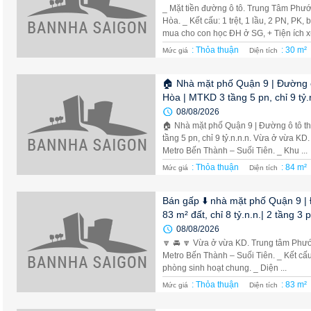
_ Mặt tiền đường ô tô. Trung Tâm Phư
Hòa. _ Kết cấu: 1 trệt, 1 lầu, 2 PN, PK,
mua cho con học ĐH ở SG, + Tiện ích xu
: Thỏa thuận
: 30 m²
Mức giá
Diện tích
🏠 Nhà mặt phố Quận 9 | Đường ô
Hòa | MTKD 3 tầng 5 pn, chỉ 9 tỷ.
08/08/2026
🏠 Nhà mặt phố Quận 9 | Đường ô tô t
tầng 5 pn, chỉ 9 tỷ.n.n.n. Vừa ở vừa K
Metro Bến Thành – Suối Tiên. _ Khu ...
: Thỏa thuận
: 84 m²
Mức giá
Diện tích
Bán gấp ⬇️ nhà mặt phố Quận 9 |
83 m² đất, chỉ 8 tỷ.n.n.| 2 tầng 3 
08/08/2026
🔽 🚘 🔽 Vừa ở vừa KD. Trung tâm Phư
Metro Bến Thành – Suối Tiên. _ Kết cấu
phòng sinh hoạt chung. _ Diện ...
: Thỏa thuận
: 83 m²
Mức giá
Diện tích