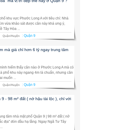
đá" mà vị trí đẹp thế này ở Quận 9 ?
hố khu vực Phước Long A với tiêu chí: Nhà
 Em vừa khảo sát được căn này khá ưng ý,
kề Tây Hòa ...
:
Quận 9
Quận/Huyện
m mà giá chỉ hơn 6 tỷ ngay trung tâm
 mình hiếm thấy căn nào ở Phước Long A mà có
nhà phố khu này ngang 4m là chuẩn, nhưng căn
ai muốn ...
:
Quận 9
Quận/Huyện
 98 m² đất ( nở hậu tài lộc ), chỉ với
rung tâm nhà mặt phố Quận 9 | 98 m² đất ( nở
rí "đắc địa" đón đầu hạ tầng. Ngay Ngã Tư Tây
..