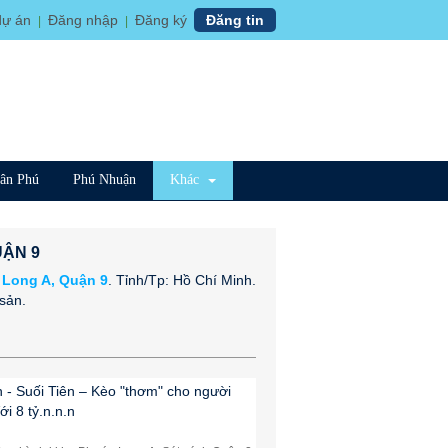
dự án
Đăng nhập
Đăng ký
Đăng tin
|
|
ân Phú
Phú Nhuận
Khác
UẬN 9
 Long A, Quận 9
. Tỉnh/Tp: Hồ Chí Minh.
sản.
h - Suối Tiên – Kèo "thơm" cho người
i 8 tỷ.n.n.n