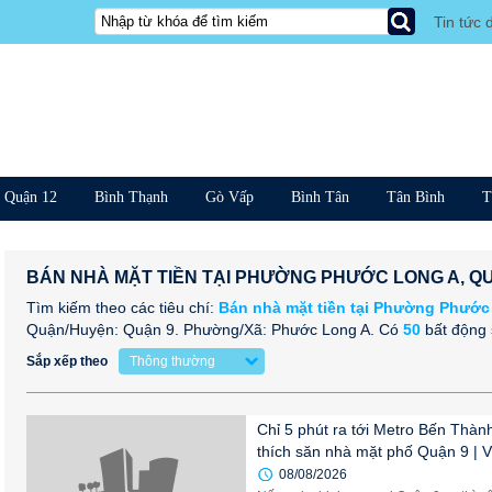
Tin tức 
Quận 12
Bình Thạnh
Gò Vấp
Bình Tân
Tân Bình
T
BÁN NHÀ MẶT TIỀN TẠI PHƯỜNG PHƯỚC LONG A, Q
Tìm kiếm theo các tiêu chí:
Bán nhà mặt tiền tại Phường Phước
Quận/Huyện: Quận 9. Phường/Xã: Phước Long A.
Có
50
bất động 
Sắp xếp theo
Thông thường
Chỉ 5 phút ra tới Metro Bến Thàn
thích săn nhà mặt phố Quận 9 | Vớ
08/08/2026