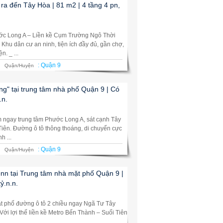
ra đến Tây Hòa | 81 m2 | 4 tầng 4 pn,
ước Long A – Liền kề Cụm Trường Ngô Thời
Khu dân cư an ninh, tiện ích đầy đủ, gần chợ,
. _ ...
:
Quận 9
Quận/Huyện
ng" tại trung tâm nhà phố Quận 9 | Có
.n.
ằm ngay trung tâm Phước Long A, sát cạnh Tây
iên. Đường ô tô thông thoáng, di chuyển cực
h ...
:
Quận 9
Quận/Huyện
ềnn tại Trung tâm nhà mặt phố Quận 9 |
tỷ.n.n.
mặt phố đường ô tô 2 chiều ngay Ngã Tư Tây
Với lợi thế liền kề Metro Bến Thành – Suối Tiên