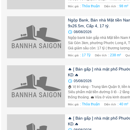
: Thỏa thuận
: 98 m²
Mức giá
Diện tích
Ngộp Bank, Bán nhà Mặt tiền Na
9x26.5m, Cấp 4, 17 tỷ.
08/08/2026
Ngộp bank bán gấp nhà Mặt tiền Nam 
Sài Gòn 3km, phường Phước Long A, TP
Giá giảm sâu còn: 17 tỷ ( thương lượng 
: 17 Tỷ
: 238 m²
Mức giá
Diện tích
Qu
🔥 [ Bán gấp ] nhà mặt phố Phước
KD.🔥
05/08/2026
🏠 Vị trí vàng - Trung tâm Quận 9, li
Siêu phẩm mặt tiền đường ô tô - 2 tầng đ
thông thoáng. 💼 Vừa ở vừa kinh doanh 
: Thỏa thuận
: 40 m²
Mức giá
Diện tích
🔥 [ Bán gấp ] nhà mặt phố Phước
KD.🔥