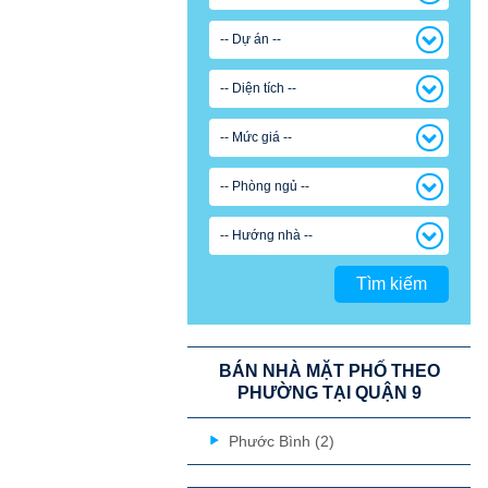
-- Dự án --
-- Diện tích --
-- Mức giá --
-- Phòng ngủ --
-- Hướng nhà --
Tìm kiếm
BÁN NHÀ MẶT PHỐ THEO
PHƯỜNG TẠI QUẬN 9
Phước Bình (2)