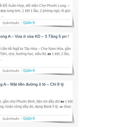
ền kề Đỗ Xuân Hợp, đối diện Chợ Phước Long. ✨
ẹp lung linh, 1 trệt 1 lầu, 2 phòng ngủ, lô góc
...
:
Quận 9
Quận/Huyện
ong A – Vừa ở vừa KD – 3 Tầng 5 pn !
A. Liền kề Ngã tư Tây Hòa – Chợ Nam Hòa, gần
n, chợ, trường học, siêu thị. 🏡 1 trệt, 2 lầu,
.
:
Quận 9
Quận/Huyện
 A – Mặt tiền đường ô tô – Chỉ 8 tỷ
, gần chợ Phước Bình, tiện ích đầy đủ! 🏡 1 trệt
êng, hoàn công đầy đủ, đang Bank 5 tỷ. 🚗 Giao
:
Quận 9
Quận/Huyện