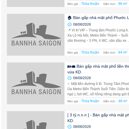
: Thỏa thuận
: 98 m²
Mức giá
Diện tích
🏠 Bán gấp nhà mặt phố Phước L
08/08/2026
📍 Vị trí VIP – Trung tâm Phước Long 
Xa Lộ Hà Nội, Metro Bến Thành – Suối Tiê
sân thượng – 5 PN, 4 WC, sân đậu xe ..
: Thỏa thuận
: 84 m²
Mức giá
Diện tích
🏡💼 Bán gấp nhà mặt phố liền th
vừa KD.
08/08/2026
✨ Mặt tiền đường ô tô. Trung Tâm Phư
Ga Metro Bến Thành Suối Tiên. Diện tích 
ngủ ), full WC, sổ hồng riêng đang gửi B
: Thỏa thuận
: 48 m²
Mức giá
Diện tích
[ 3 tỷ.n.n.n ] - Bán gấp nhà mặt 
KD.
08/08/2026