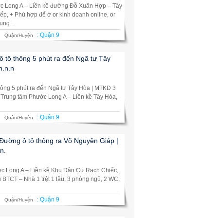
ớc Long A – Liền kề đường Đỗ Xuân Hợp – Tây
 bếp, + Phù hợp để ở or kinh doanh online, or
ng ...
:
Quận 9
Quận/Huyện
 tô thông 5 phút ra đến Ngã tư Tây
n.n.n
hông 5 phút ra đến Ngã tư Tây Hòa | MTKD 3
D. Trung tâm Phước Long A – Liền kề Tây Hòa,
:
Quận 9
Quận/Huyện
 Đường ô tô thông ra Võ Nguyên Giáp |
pn.
ớc Long A – Liền kề Khu Dân Cư Rạch Chiếc,
 BTCT – Nhà 1 trệt 1 lầu, 3 phòng ngủ, 2 WC,
:
Quận 9
Quận/Huyện