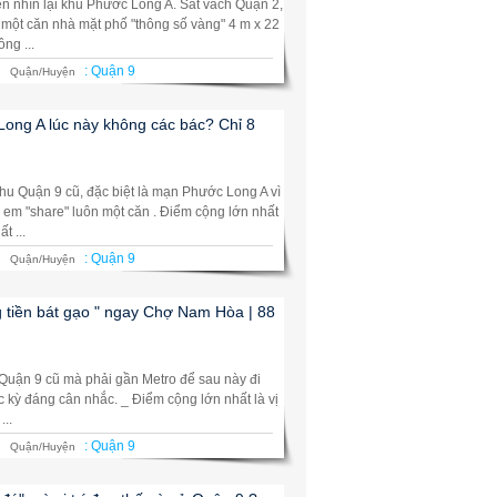
ên nhìn lại khu Phước Long A. Sát vách Quận 2,
một căn nhà mặt phố "thông số vàng" 4 m x 22
ng ...
:
Quận 9
Quận/Huyện
ong A lúc này không các bác? Chỉ 8
u Quận 9 cũ, đặc biệt là mạn Phước Long A vì
 em "share" luôn một căn . Điểm cộng lớn nhất
t ...
:
Quận 9
Quận/Huyện
tiền bát gạo " ngay Chợ Nam Hòa | 88
 Quận 9 cũ mà phải gần Metro để sau này đi
ực kỳ đáng cân nhắc. _ Điểm cộng lớn nhất là vị
...
:
Quận 9
Quận/Huyện