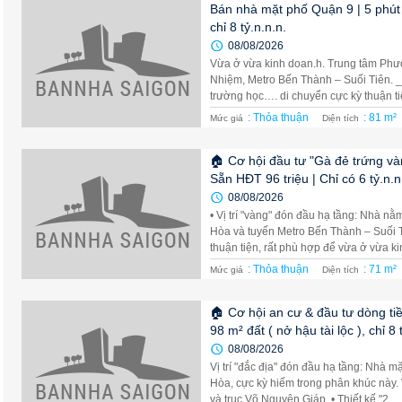
Bán nhà mặt phố Quận 9 | 5 phút 
chỉ 8 tỷ.n.n.n.
08/08/2026
Vừa ở vừa kinh doan.h. Trung tâm Ph
Nhiệm, Metro Bến Thành – Suối Tiên. _ 
trường học…. di chuyển cực kỳ thuận tiện
: Thỏa thuận
: 81 m²
Mức giá
Diện tích
🏠 Cơ hội đầu tư "Gà đẻ trứng và
Sẵn HĐT 96 triệu | Chỉ có 6 tỷ.n.n
08/08/2026
• Vị trí "vàng" đón đầu hạ tầng: Nhà n
Hòa và tuyến Metro Bến Thành – Suối T
thuận tiện, rất phù hợp để vừa ở vừa kin
: Thỏa thuận
: 71 m²
Mức giá
Diện tích
🏠 Cơ hội an cư & đầu tư dòng ti
98 m² đất ( nở hậu tài lộc ), chỉ 8 
08/08/2026
Vị trí "đắc địa" đón đầu hạ tầng: Nhà 
Hòa, cực kỳ hiếm trong phân khúc này. 
và trục Võ Nguyên Giáp. • Thiết kế "2 ...