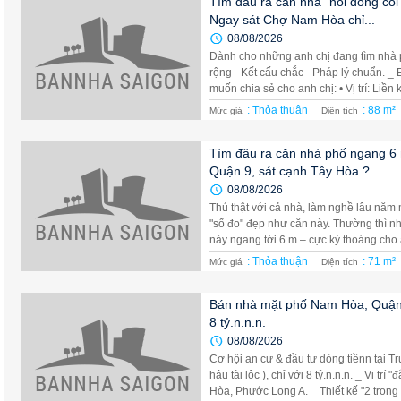
Tìm đâu ra căn nhà "nồi đồng cối 
Ngay sát Chợ Nam Hòa chỉ...
08/08/2026
Dành cho những anh chị đang tìm nhà p
rộng - Kết cấu chắc - Pháp lý chuẩn. _
muốn chia sẻ cho anh chị: • Vị trí: Liền 
: Thỏa thuận
: 88 m²
Mức giá
Diện tích
Tìm đâu ra căn nhà phố ngang 6 
Quận 9, sát cạnh Tây Hòa ?
08/08/2026
Thú thật với cả nhà, làm nghề lâu năm
"số đo" đẹp như căn này. Thường thì 
này ngang tới 6 m – cực kỳ thoáng cho 
: Thỏa thuận
: 71 m²
Mức giá
Diện tích
Bán nhà mặt phố Nam Hòa, Quận 9 -
8 tỷ.n.n.n.
08/08/2026
Cơ hội an cư & đầu tư dòng tiềnn tại T
hậu tài lộc ), chỉ với 8 tỷ.n.n.n. _ Vị t
Hòa, Phước Long A. _ Thiết kế "2 trong .