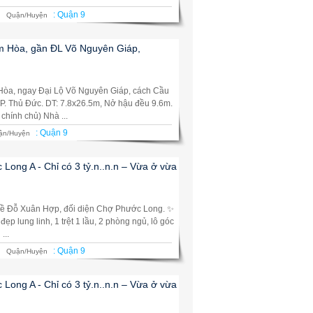
:
Quận 9
Quận/Huyện
m Hòa, gần ĐL Võ Nguyên Giáp,
Hòa, ngay Đại Lộ Võ Nguyên Giáp, cách Cầu
. Thủ Đức. DT: 7.8x26.5m, Nở hậu đều 9.6m.
chính chủ) Nhà ...
:
Quận 9
ận/Huyện
 Long A - Chỉ có 3 tỷ.n..n.n – Vừa ở vừa
ền kề Đỗ Xuân Hợp, đối diện Chợ Phước Long. ✨
ẹp lung linh, 1 trệt 1 lầu, 2 phòng ngủ, lô góc
...
:
Quận 9
Quận/Huyện
 Long A - Chỉ có 3 tỷ.n..n.n – Vừa ở vừa