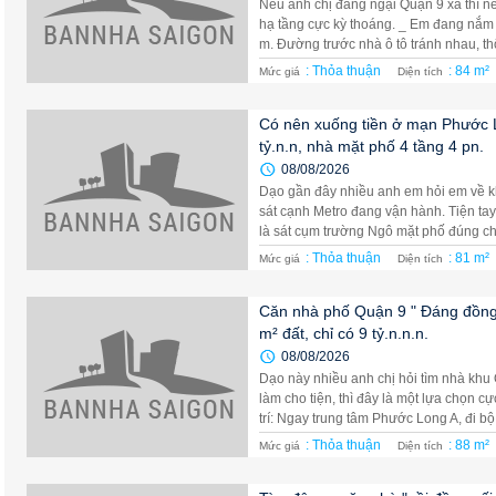
Nếu anh chị đang ngại Quận 9 xa thì n
hạ tầng cực kỳ thoáng. _ Em đang nắm 
m. Đường trước nhà ô tô tránh nhau, thô
: Thỏa thuận
: 84 m²
Mức giá
Diện tích
Có nên xuống tiền ở mạn Phước L
tỷ.n.n, nhà mặt phố 4 tầng 4 pn.
08/08/2026
Dạo gần đây nhiều anh em hỏi em về kh
sát cạnh Metro đang vận hành. Tiện tay
là sát cụm trường Ngô mặt phố đúng chấ
: Thỏa thuận
: 81 m²
Mức giá
Diện tích
Căn nhà phố Quận 9 " Đáng đồng 
m² đất, chỉ có 9 tỷ.n.n.n.
08/08/2026
Dạo này nhiều anh chị hỏi tìm nhà khu
làm cho tiện, thì đây là một lựa chọn c
trí: Ngay trung tâm Phước Long A, đi bộ 
: Thỏa thuận
: 88 m²
Mức giá
Diện tích