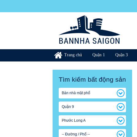
Trang chủ
Quận 1
Quận 3
Tìm kiếm bất động sản
Bán nhà mặt phố
Quận 9
Phước Long A
-- Đường / Phố --