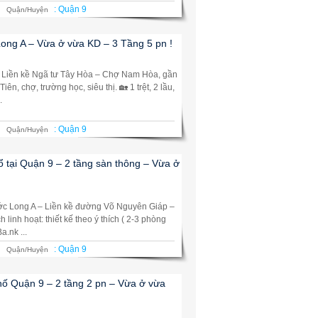
:
Quận 9
Quận/Huyện
ong A – Vừa ở vừa KD – 3 Tầng 5 pn !
A. Liền kề Ngã tư Tây Hòa – Chợ Nam Hòa, gần
n, chợ, trường học, siêu thị. 🏡 1 trệt, 2 lầu,
.
:
Quận 9
Quận/Huyện
ổ tại Quận 9 – 2 tầng sàn thông – Vừa ở
ớc Long A – Liền kề đường Võ Nguyên Giáp –
linh hoạt: thiết kế theo ý thích ( 2-3 phòng
a.nk ...
:
Quận 9
Quận/Huyện
phố Quận 9 – 2 tầng 2 pn – Vừa ở vừa