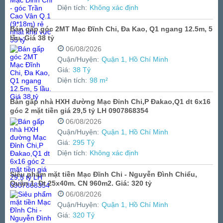
Diện tích:
Không xác định
Bán gấp góc 2MT Mạc Đĩnh Chi, Đa Kao, Q1 ngang 12.5m, 5
lầu. Giá 38 tỷ
06/08/2026
Quận/Huyện:
Quận 1, Hồ Chí Minh
Giá:
38 Tỷ
Diện tích:
98 m²
Bán gấp nhà HXH đường Mạc Đỉnh Chi,P Đakao,Q1 dt 6x16
góc 2 mặt tiền giá 29,5 tỷ LH 0907868354
06/08/2026
Quận/Huyện:
Quận 1, Hồ Chí Minh
Giá:
295 Tỷ
Diện tích:
Không xác định
Siêu phẩm mặt tiền Mạc Đĩnh Chi - Nguyễn Đình Chiểu,
Quận 1. Dt 25x40m. CN 960m2. Giá: 320 tỷ
06/08/2026
Quận/Huyện:
Quận 1, Hồ Chí Minh
Giá:
320 Tỷ