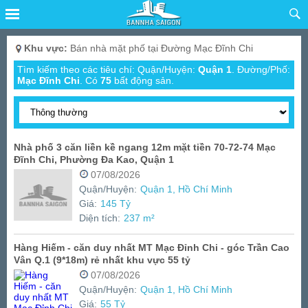
Khu vực:
Bán nhà mặt phố tại Đường Mạc Đĩnh Chi
Tìm kiếm theo các tiêu chí: Quận/Huyện:
Quận 1
. Đường/Phố:
Mạc Đĩnh Chi
.
Có
75
bất động sản.
Nhà phố 3 căn liền kề ngang 12m mặt tiền 70-72-74 Mạc
Đĩnh Chi, Phường Đa Kao, Quận 1
07/08/2026
Quận/Huyện:
Quận 1, Hồ Chí Minh
Giá:
145 Tỷ
Diện tích:
237 m²
Hàng Hiếm - căn duy nhất MT Mạc Đỉnh Chi - góc Trần Cao
Vân Q.1 (9*18m) rẻ nhất khu vực 55 tỷ
07/08/2026
Quận/Huyện:
Quận 1, Hồ Chí Minh
Giá:
55 Tỷ