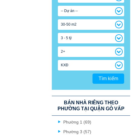
-- Dự án --
30-50 m2
3 - 5 tỷ
2+
KXĐ
Tìm kiếm
BÁN NHÀ RIÊNG THEO
PHƯỜNG TẠI QUẬN GÒ VẤP
Phường 1 (69)
Phường 3 (57)