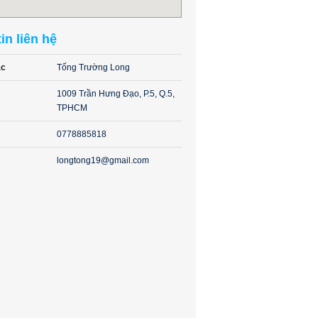
in liên hệ
ạc
Tống Trường Long
1009 Trần Hưng Đạo, P.5, Q.5,
TPHCM
0778885818
longtong19@gmail.com