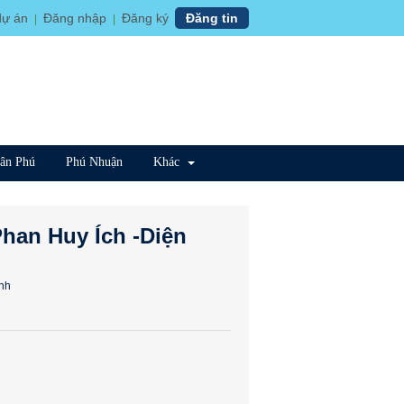
dự án
Đăng nhập
Đăng ký
Đăng tin
|
|
ân Phú
Phú Nhuận
Khác
Phan Huy Ích -Diện
nh