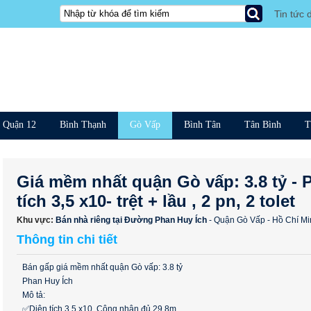
Tin tức 
Quận 12
Bình Thạnh
Gò Vấp
Bình Tân
Tân Bình
T
Giá mềm nhất quận Gò vấp: 3.8 tỷ - 
tích 3,5 x10- trệt + lầu , 2 pn, 2 tolet
Khu vực:
Bán nhà riêng tại Đường Phan Huy Ích
- Quận Gò Vấp - Hồ Chí Mi
Thông tin chi tiết
Bán gấp giá mềm nhất quận Gò vấp: 3.8 tỷ
Phan Huy Ích
Mô tả:
✅Diện tích 3,5 x10. Công nhận đủ 29.8m