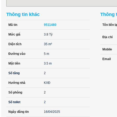
Thông tin khác
Thông t
Mã tin
9511480
Tên liên l
Mức giá
3.8 Tỷ
Địa chỉ
Diện tích
35 m²
Mobile
Đường vào
5 m
Email
Mặt tiền
3.5 m
Số tầng
2
Hướng nhà
KXĐ
Số phòng
2
Số toilet
2
Ngày đăng tin
16/04/2025