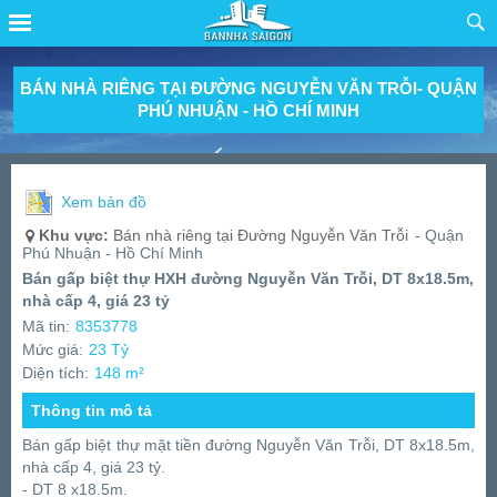
BÁN NHÀ RIÊNG TẠI ĐƯỜNG NGUYỄN VĂN TRỖI- QUẬN
PHÚ NHUẬN - HỒ CHÍ MINH
Xem bản đồ
Khu vực:
Bán nhà riêng tại Đường Nguyễn Văn Trỗi
- Quận
Phú Nhuận - Hồ Chí Minh
Bán gấp biệt thự HXH đường Nguyễn Văn Trỗi, DT 8x18.5m,
nhà cấp 4, giá 23 tỷ
Mã tin:
8353778
Mức giá:
23 Tỷ
Diện tích:
148 m²
Thông tin mô tả
Bán gấp biệt thự mặt tiền đường Nguyễn Văn Trỗi, DT 8x18.5m,
nhà cấp 4, giá 23 tỷ.
- DT 8 x18.5m.