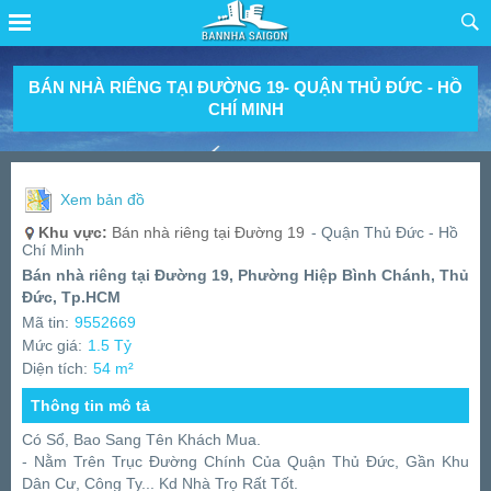
BÁN NHÀ RIÊNG TẠI ĐƯỜNG 19- QUẬN THỦ ĐỨC - HỒ
CHÍ MINH
Xem bản đồ
Khu vực:
Bán nhà riêng tại Đường 19
- Quận Thủ Đức - Hồ
Chí Minh
Bán nhà riêng tại Đường 19, Phường Hiệp Bình Chánh, Thủ
Đức, Tp.HCM
Mã tin:
9552669
Mức giá:
1.5 Tỷ
Diện tích:
54 m²
Thông tin mô tả
Có Sổ, Bao Sang Tên Khách Mua.
- Nằm Trên Trục Đường Chính Của Quận Thủ Đức, Gần Khu
Dân Cư, Công Ty... Kd Nhà Trọ Rất Tốt.