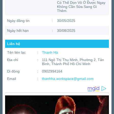
Có Thể Dọn Vô Ở Được Ngay
Không Cần Sửa Sang Gì
Thêm.
Ngày đăng tin
:
30/05/2025
Ngày hết hạn
:
30/08/2025
Liên hệ
Tên liên lạc
:
Thanh Hà
Địa chỉ
:
111 Ngô Thị Thu Minh, Phường 2, Tân
Bình, Thành Phố Hồ Chí Minh
Di động
:
0902994164
Email
:
thanhha.workspace@gmail.com