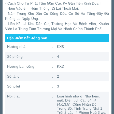
- Cách Chợ Tự Phát Tầm 50m Cực Kỳ Gần Tiện Kinh Doanh.
- Hẻm Vào 5m, Hẻm Thông, Đi Lại Thoải Mái.
- Nằm Trong Khu Dân Cư Đông Đúc, Cơ Sở Hạ Tầng Đầy Đủ
Không Lo Ngập Úng.
- Liền Kề Là Khu Dân Cư, Trường Học Và Bệnh Viện, Khuôn
Viên Là Trung Tâm Thương Mại Và Hành Chính Thành Phố.
Đặc điểm bất động sản
Hướng nhà
:
KXĐ
Số phòng
:
4
Hướng ban công
:
KXĐ
Số tầng
:
2
Số toilet
:
3
Nội thất
:
Loại hình nhà ở: Nhà hẻm,
ngõ. Diện tích đất: 54m²
(4x13,5), Công Nhận Đủ
Trong Sổ. Tình Trạng Nhà 1
Trệt 2 Lầu, 4 Phòng Ngủ 3 wc.