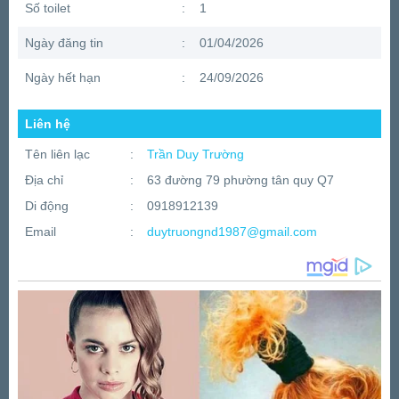
Số toilet
:
1
Ngày đăng tin
:
01/04/2026
Ngày hết hạn
:
24/09/2026
Liên hệ
Tên liên lạc
:
Trần Duy Trường
Địa chỉ
:
63 đường 79 phường tân quy Q7
Di động
:
0918912139
Email
:
duytruongnd1987@gmail.com