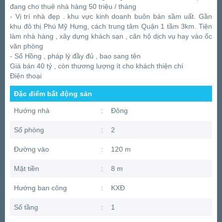
đang cho thuê nhà hàng 50 triệu / tháng
- Vị trí nhà đẹp . khu vực kinh doanh buôn bán sầm uất. Gần
khu đô thị Phú Mỹ Hưng, cách trung tâm Quận 1 tầm 3km. Tiện
làm nhà hàng , xây dựng khách sạn , căn hộ dịch vụ hay vào ốc
văn phòng
- Sổ Hồng , pháp lý đầy đủ , bao sang tên
Giá bán 40 tỷ , còn thương lượng ít cho khách thiện chí
Điện thoại
Đặc điểm bất động sản
Hướng nhà
:
Đông
Số phòng
:
2
Đường vào
:
120 m
Mặt tiền
:
8 m
Hướng ban công
:
KXĐ
Số tầng
:
1