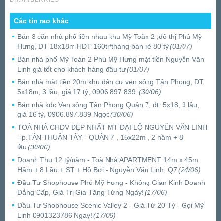
Các tin rao khác
Bán 3 căn nhà phố liền nhau khu Mỹ Toàn 2 ,đô thị Phú Mỹ
Hưng, DT 18x18m HĐT 160tr/tháng bán rẻ 80 tỷ
(01/07)
Bán nhà phố Mỹ Toàn 2 Phú Mỹ Hưng mặt tiền Nguyễn Văn
Linh giá tốt cho khách hàng đầu tư
(01/07)
Bán nhà mặt tiền 20m khu dân cư ven sông Tân Phong, DT:
5x18m, 3 lầu, giá 17 tỷ, 0906.897.839
(30/06)
Bán nhà kdc Ven sông Tân Phong Quận 7, dt: 5x18, 3 lầu,
giá 16 tỷ, 0906.897.839 Ngọc
(30/06)
TOÀ NHÀ CHDV ĐẸP NHẤT MT ĐẠI LỘ NGUYỄN VĂN LINH
- p.TÂN THUẬN TÂY - QUÂN 7 , 15x22m , 2 hầm + 8
lầu
(30/06)
Doanh Thu 12 tỷ/năm - Toà Nhà APARTMENT 14m x 45m
Hầm + 8 Lầu + ST + Hồ Bơi - Nguyễn Văn Linh, Q7
(24/06)
Đầu Tư Shophouse Phú Mỹ Hưng - Không Gian Kinh Doanh
Đẳng Cấp, Giá Trị Gia Tăng Từng Ngày!
(17/06)
Đầu Tư Shophouse Scenic Valley 2 - Giá Từ 20 Tỷ - Gọi Mỹ
Linh 0901323786 Ngay!
(17/06)