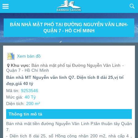
BÁN NHÀ MẶT PHỐ TẠI ĐƯỜNG NGUYỄN VĂN LINH-
QUẬN 7 - HỒ CHÍ MINH
Xem bản đồ
Khu vực:
Bán nhà mặt phố tại Đường Nguyễn Văn Linh
-
Quận 7 - Hồ Chí Minh
Bán nhà MT Nguyễn văn linh Q7. Diện tích 8 dài 25,vị trí
đẹp,giá 40 tỷ
Mã tin:
9253546
Mức giá:
40 Tỷ
Diện tích:
200 m²
Thông tin mô tả
Bán nhà mặt tiền đường Nguyễn Văn Linh P.tân thuận tây Quận
7.
- Diện tích 8 dài 25, sổ Hồng công nhận 200 m2, nhà cấp 4 ,